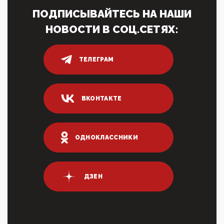
показать зубы, отправивроссийский фрегат
ПОДПИСЫВАЙТЕСЬ НА НАШИ
Адмир...
НОВОСТИ В СОЦ.СЕТЯХ:
05:52, 10 Апреля 2026
Тем временем, в Германии г-н Мерц заявил, что
80% сирийцев в ФРГ должны вернуться на родину.
Он это ...
ТЕЛЕГРАМ
04:47, 10 Апреля 2026
ИНН для переводов по СБП это первый шаг из
логических двухЗаполнение ИНН при любых
ВКОНТАКТЕ
переводах по ...
03:35, 10 Апреля 2026
Суммарное вознаграждение менеджменту в 15
крупных банках по итогам 2025 года превысило 63
ОДНОКЛАССНИКИ
млрд руб. ...
03:01, 10 Апреля 2026
Террорист и убийца Буданов вальяжно сообщил,
что союзники просили Киев не наносить удары по
ДЗЕН
энергети...
01:54, 10 Апреля 2026
ПрезидентПутинвчера вечером обьявил
Пасхальное перемирие с 16 часов субботы до конца