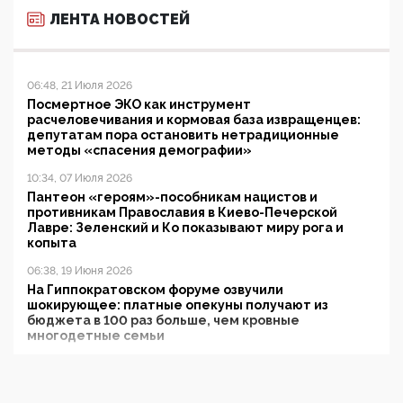
ЛЕНТА НОВОСТЕЙ
06:48, 21 Июля 2026
Посмертное ЭКО как инструмент
расчеловечивания и кормовая база извращенцев:
депутатам пора остановить нетрадиционные
методы «спасения демографии»
10:34, 07 Июля 2026
Пантеон «героям»-пособникам нацистов и
противникам Православия в Киево-Печерской
Лавре: Зеленский и Ко показывают миру рога и
копыта
06:38, 19 Июня 2026
На Гиппократовском форуме озвучили
шокирующее: платные опекуны получают из
бюджета в 100 раз больше, чем кровные
многодетные семьи
05:00, 13 Июня 2026
Разбор учебника Обществознания под редакцией
Медведева: суверенитет, традиционные ценности