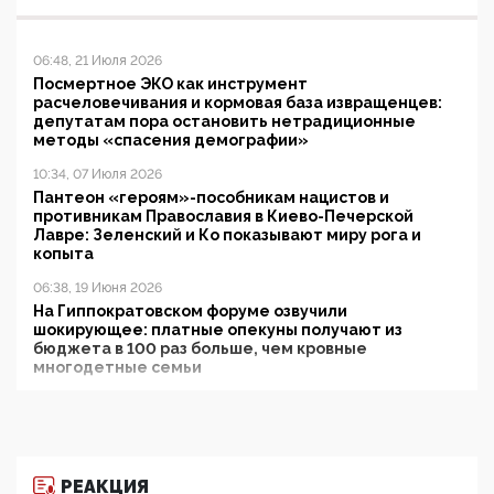
06:48, 21 Июля 2026
Посмертное ЭКО как инструмент
расчеловечивания и кормовая база извращенцев:
депутатам пора остановить нетрадиционные
методы «спасения демографии»
10:34, 07 Июля 2026
Пантеон «героям»-пособникам нацистов и
противникам Православия в Киево-Печерской
Лавре: Зеленский и Ко показывают миру рога и
копыта
06:38, 19 Июня 2026
На Гиппократовском форуме озвучили
шокирующее: платные опекуны получают из
бюджета в 100 раз больше, чем кровные
многодетные семьи
05:00, 13 Июня 2026
Разбор учебника Обществознания под редакцией
Медведева: суверенитет, традиционные ценности
и немного двоемыслия
РЕАКЦИЯ