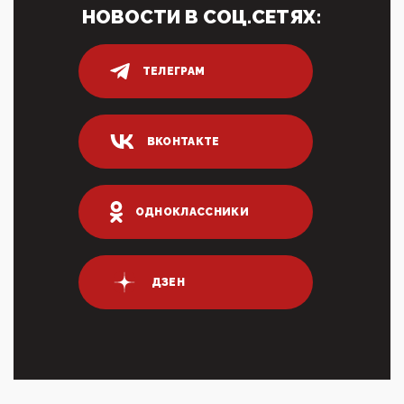
НОВОСТИ В СОЦ.СЕТЯХ:
05:52, 10 Апреля 2026
Тем временем, в Германии г-н Мерц заявил, что
80% сирийцев в ФРГ должны вернуться на родину.
Он это ...
ТЕЛЕГРАМ
04:47, 10 Апреля 2026
ИНН для переводов по СБП это первый шаг из
логических двухЗаполнение ИНН при любых
ВКОНТАКТЕ
переводах по ...
03:35, 10 Апреля 2026
Суммарное вознаграждение менеджменту в 15
крупных банках по итогам 2025 года превысило 63
ОДНОКЛАССНИКИ
млрд руб. ...
03:01, 10 Апреля 2026
Террорист и убийца Буданов вальяжно сообщил,
что союзники просили Киев не наносить удары по
ДЗЕН
энергети...
01:54, 10 Апреля 2026
ПрезидентПутинвчера вечером обьявил
Пасхальное перемирие с 16 часов субботы до конца
дня Воскресен...
01:09, 10 Апреля 2026