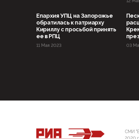
12 Ма
Епархия УПЦ на Запорожье
Песк
обратилась к патриарху
расц
Кириллу с просьбой принять
Крем
ее в РПЦ
пре
11 Мая 2023
03 Ма
СМИ "Б
2020 