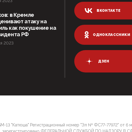
я 2023
ВКОНТАКТЕ
ов: в Кремле
енивают атаку на
ль как покушение на
зидента РФ
ОДНОКЛАССНИКИ
я 2023
ДЗЕН
М-13 "Катюша" Регистрационный номер "Эл № ФС77-77972" от 6 
г. зарегистрировано ФЕДЕРАЛЬНОЙ СЛУЖБОЙ ПО НАДЗОРУ В С