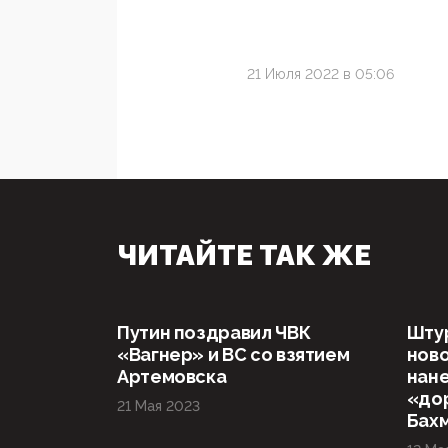
21 Июля 2022 в 05:06
ЧИТАЙТЕ ТАК ЖЕ
Путин поздравил ЧВК
Штур
«Вагнер» и ВС со взятием
ново
Артемовска
нане
«дор
21 Мая 2023
Бах