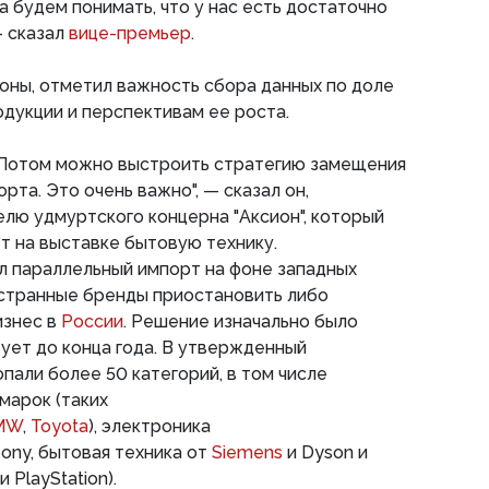
а будем понимать, что у нас есть достаточно
— сказал
вице-премьер
.
оны, отметил важность сбора данных по доле
дукции и перспективам ее роста.
. Потом можно выстроить стратегию замещения
рта. Это очень важно", — сказал он,
лю удмуртского концерна "Аксион", который
т на выставке бытовую технику.
л параллельный импорт на фоне западных
остранные бренды приостановить либо
изнес в
России
. Решение изначально было
ует до конца года. В утвержденный
пали более 50 категорий, в том числе
марок (таких
MW
,
Toyota
), электроника
ony, бытовая техника от
Siemens
и Dyson и
 PlayStation).