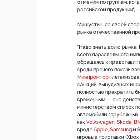
отменим по группам, когд
российской продукции", 
Мишустин, со своей стор
рынка отечественной про
"Надо знать долю рынка
всего параллельного импо
обращаясь к представите
среди прочего показывае
Минпромторг
легализова
санкций, вынудивших ин
полностью прекратить б
временным — оно действ
министерством список по
автомобили зарубежных 
как
Volkswagen
,
Skoda
,
B
вроде
Apple
,
Samsung
и S
игровые приставки (Xbox и