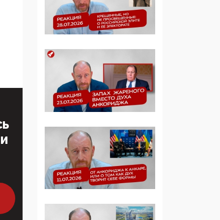
образовании
09:43, 01 Июня 2026
5G за счет здоровья
граждан: Минцифры
намерено отобрать у
регионов и
муниципалитетов право
защищать жилые дома
и социальные объекты
от ЭМИ
СЬ
ТИ
05:58, 26 Мая 2026
Роскомнадзор
освободили от борца с
деструктивным и
опасным контентом
07:39, 25 Мая 2026