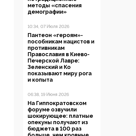
методы «спасения
демографии»
10:34, 07 Июля 2026
Пантеон «героям»-
пособникам нацистов и
противникам
Православия в Киево-
Печерской Лавре:
Зеленский и Ко
показывают миру рога
и копыта
06:38, 19 Июня 2026
На Гиппократовском
форуме озвучили
шокирующее: платные
опекуны получают из
бюджета в 100 раз
больше, чем кровные