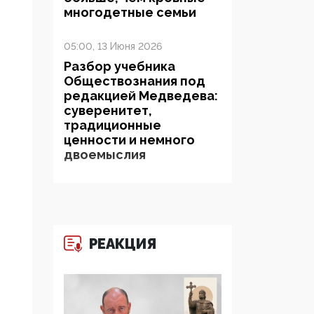
многодетные семьи
05:00, 13 Июня 2026
Разбор учебника
Обществознания под
редакцией Медведева:
суверенитет,
традиционные
ценности и немного
двоемыслия
11:53, 09 Июня 2026
Прокуратура наконец
увидела
экстремистскую
РЕАКЦИЯ
деятельность ИИТО
ЮНЕСКО в России, но
цифроглобалисты
продолжают
определять повестку в