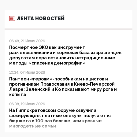
ЛЕНТА НОВОСТЕЙ
06:48, 21 Июля 2026
Посмертное ЭКО как инструмент
расчеловечивания и кормовая база извращенцев:
депутатам пора остановить нетрадиционные
методы «спасения демографии»
10:34, 07 Июля 2026
Пантеон «героям»-пособникам нацистов и
противникам Православия в Киево-Печерской
Лавре: Зеленский и Ко показывают миру рога и
копыта
06:38, 19 Июня 2026
На Гиппократовском форуме озвучили
шокирующее: платные опекуны получают из
бюджета в 100 раз больше, чем кровные
многодетные семьи
05:00, 13 Июня 2026