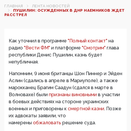
ГЛАВНАЯ
ЛЕНТА НОВОСТЕЙ
ПУШИЛИН: ОСУЖДЕННЫХ В ДНР НАЕМНИКОВ ЖДЕТ
РАССТРЕЛ
Как уточнил в программе
"Полный контакт"
на
радио
"Вести ФМ"
и платформе
"Смотрим"
глава
республики Денис Пушилин, казнь будет
непубличная.
Напомним, 9 июня британцы Шон Пиннер и Эйден
Аслин (сдались в апреле в Мариуполе), а также
марокканец Брагим Саадун (сдался в марте в
Волновахе) были
признаны виновными
в участии
в боевых действиях на стороне украинских
военных и приговорены к
смертной казни
. Позже
их адвокаты заявили, что
намерены
обжаловать
решение суда.