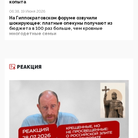
копыта
06:38, 19 Июня 2026
На Гиппократовском форуме озвучили
шокирующее: платные опекуны получают из
бюджета в 100 раз больше, чем кровные
многодетные семьи
05:00, 13 Июня 2026
Разбор учебника Обществознания под редакцией
Медведева: суверенитет, традиционные ценности
и немного двоемыслия
РЕАКЦИЯ
11:53, 09 Июня 2026
Прокуратура наконец увидела экстремистскую
деятельность ИИТО ЮНЕСКО в России, но
цифроглобалисты продолжают определять
повестку в образовании
09:43, 01 Июня 2026
5G за счет здоровья граждан: Минцифры намерено
отобрать у регионов и муниципалитетов право
защищать жилые дома и социальные объекты от
ЭМИ
05:58, 26 Мая 2026