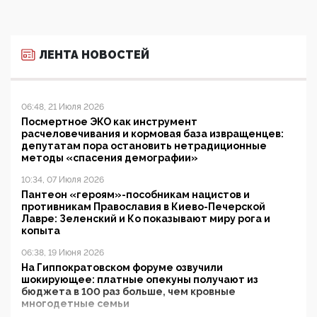
ЛЕНТА НОВОСТЕЙ
06:48, 21 Июля 2026
Посмертное ЭКО как инструмент
расчеловечивания и кормовая база извращенцев:
депутатам пора остановить нетрадиционные
методы «спасения демографии»
10:34, 07 Июля 2026
Пантеон «героям»-пособникам нацистов и
противникам Православия в Киево-Печерской
Лавре: Зеленский и Ко показывают миру рога и
копыта
06:38, 19 Июня 2026
На Гиппократовском форуме озвучили
шокирующее: платные опекуны получают из
бюджета в 100 раз больше, чем кровные
многодетные семьи