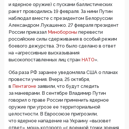
и ядерное оружие) с пусками баллистических
ракет проводились 19 февраля. За ними Путин
наблюдал вместе с президентом Белоруссии
Александром Лукашенко. 27 февраля президент
России приказал
Минобороны
перевести
российские силы сдерживания в особый режим
боевого дежурства. Это было сделано в ответ
на «агрессивные высказывания
высокопоставленных лиц стран
НАТО
».
Оба раза РФ заранее уведомляла США о планах
провести учения. Вчера, 25 октября,
в
Пентагоне
заявили, что будут следить
за маневрами. В сентябре Владимир Путин
говорил о праве России применить ядерное
оружие при угрозе ее территориальной
целостности. В Евросоюзе пригрозили,
что ядерное нападение на Украину «вызовет
ответ», мощь которого «с военной точки зрения