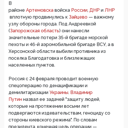
В
районе
Артемовска
войска
России
,
ДНР
и
ЛНР
вплотную продвинулись к
Зайцево
— важному
узлу обороны города. Под Андреевкой
(
Запорожская область
) они нанесли
значительные потери 35-й бригаде морской
пехоты и 46-й аэромобильной бригаде ВСУ, а в
Херсонской области выбили противника из
поселка Благодатовка и близлежащих
населенных пунктов.
Россия с 24 февраля проводит военную
спецоперацию по денацификации и
демилитаризации
Украины
.
Владимир
Путин
назвал ее задачей "защиту людей,
которые на протяжении восьми лет
подвергаются издевательствам, геноциду со
стороны киевского режима". По словам
президента, конечная цель операции —