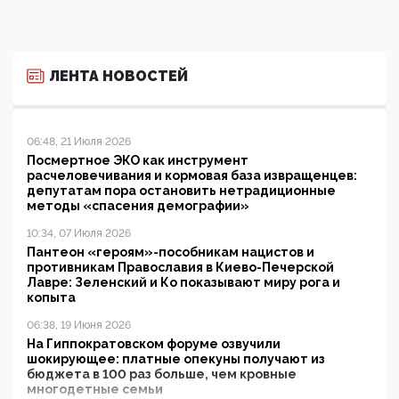
ЛЕНТА НОВОСТЕЙ
06:48, 21 Июля 2026
Посмертное ЭКО как инструмент
расчеловечивания и кормовая база извращенцев:
депутатам пора остановить нетрадиционные
методы «спасения демографии»
10:34, 07 Июля 2026
Пантеон «героям»-пособникам нацистов и
противникам Православия в Киево-Печерской
Лавре: Зеленский и Ко показывают миру рога и
копыта
06:38, 19 Июня 2026
На Гиппократовском форуме озвучили
шокирующее: платные опекуны получают из
бюджета в 100 раз больше, чем кровные
многодетные семьи