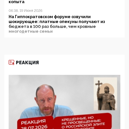
копыта
06:38, 19 Июня 2026
На Гиппократовском форуме озвучили
шокирующее: платные опекуны получают из
бюджета в 100 раз больше, чем кровные
многодетные семьи
05:00, 13 Июня 2026
Разбор учебника Обществознания под редакцией
Медведева: суверенитет, традиционные ценности
и немного двоемыслия
РЕАКЦИЯ
11:53, 09 Июня 2026
Прокуратура наконец увидела экстремистскую
деятельность ИИТО ЮНЕСКО в России, но
цифроглобалисты продолжают определять
повестку в образовании
09:43, 01 Июня 2026
5G за счет здоровья граждан: Минцифры намерено
отобрать у регионов и муниципалитетов право
защищать жилые дома и социальные объекты от
ЭМИ
05:58, 26 Мая 2026