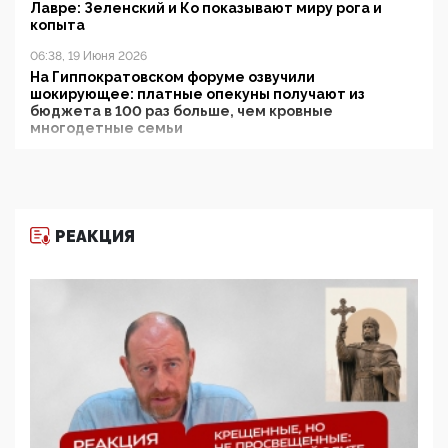
Лавре: Зеленский и Ко показывают миру рога и
копыта
06:38, 19 Июня 2026
На Гиппократовском форуме озвучили
шокирующее: платные опекуны получают из
бюджета в 100 раз больше, чем кровные
многодетные семьи
05:00, 13 Июня 2026
Разбор учебника Обществознания под редакцией
Медведева: суверенитет, традиционные ценности
и немного двоемыслия
РЕАКЦИЯ
11:53, 09 Июня 2026
Прокуратура наконец увидела экстремистскую
деятельность ИИТО ЮНЕСКО в России, но
цифроглобалисты продолжают определять
повестку в образовании
09:43, 01 Июня 2026
5G за счет здоровья граждан: Минцифры намерено
отобрать у регионов и муниципалитетов право
защищать жилые дома и социальные объекты от
ЭМИ