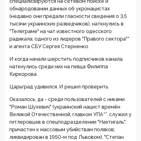
специализируются на сетевом поиске и
обнародовании данных об укронацистах
(недавно они предали гласности сведения о 3,5
тысячи украинских разведчиков), наткнулись в
"Телеграме" на чат известного одесского
радикала, одного из лидеров "Правого сектора"*
и агента СБУ Сергея Стерненко.
И когда начали шерстить подписчиков канала,
наткнулись среди них на певца Филиппа
Киркорова.
Царьград удивился. И решил проверить.
Оказалось, да - среди пользователей с никами
"Роман Шухевич" (украинский нацист времён
Великой Отечественной, главком УПА**, служил у
гитлеровцев в спецподразделении "Нахтигаль",
причастен к массовым убийствам поляков;
ликвидирован в 1950-м под Львовом), "Степан