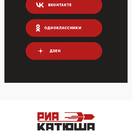
логических двухЗаполнение ИНН при любых
ВКОНТАКТЕ
переводах по ...
03:35, 10 Апреля 2026
Суммарное вознаграждение менеджменту в 15
крупных банках по итогам 2025 года превысило 63
ОДНОКЛАССНИКИ
млрд руб. ...
03:01, 10 Апреля 2026
Террорист и убийца Буданов вальяжно сообщил,
что союзники просили Киев не наносить удары по
ДЗЕН
энергети...
01:54, 10 Апреля 2026
ПрезидентПутинвчера вечером обьявил
Пасхальное перемирие с 16 часов субботы до конца
дня Воскресен...
01:09, 10 Апреля 2026
Цифроконцлагерь работает только на
входМошенники активно пользуются аккаунтами на
Госуслугах уме...
12:01, 10 Апреля 2026
Сионистское правительство благосклонно
разрешило православным христианам провести