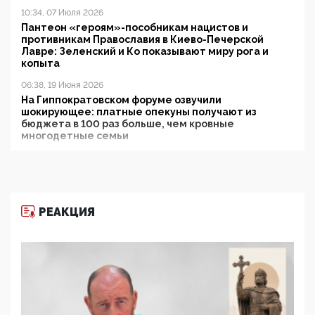
10:34, 07 Июля 2026
Пантеон «героям»-пособникам нацистов и
противникам Православия в Киево-Печерской
Лавре: Зеленский и Ко показывают миру рога и
копыта
06:38, 19 Июня 2026
На Гиппократовском форуме озвучили
шокирующее: платные опекуны получают из
бюджета в 100 раз больше, чем кровные
многодетные семьи
05:00, 13 Июня 2026
Разбор учебника Обществознания под редакцией
Медведева: суверенитет, традиционные ценности
и немного двоемыслия
РЕАКЦИЯ
11:53, 09 Июня 2026
Прокуратура наконец увидела экстремистскую
деятельность ИИТО ЮНЕСКО в России, но
цифроглобалисты продолжают определять
повестку в образовании
09:43, 01 Июня 2026
5G за счет здоровья граждан: Минцифры намерено