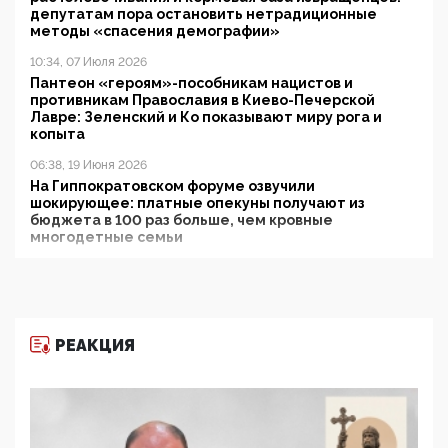
депутатам пора остановить нетрадиционные
методы «спасения демографии»
10:34, 07 Июля 2026
Пантеон «героям»-пособникам нацистов и
противникам Православия в Киево-Печерской
Лавре: Зеленский и Ко показывают миру рога и
копыта
06:38, 19 Июня 2026
На Гиппократовском форуме озвучили
шокирующее: платные опекуны получают из
бюджета в 100 раз больше, чем кровные
многодетные семьи
05:00, 13 Июня 2026
Разбор учебника Обществознания под редакцией
Медведева: суверенитет, традиционные ценности
и немного двоемыслия
РЕАКЦИЯ
11:53, 09 Июня 2026
Прокуратура наконец увидела экстремистскую
деятельность ИИТО ЮНЕСКО в России, но
цифроглобалисты продолжают определять
повестку в образовании