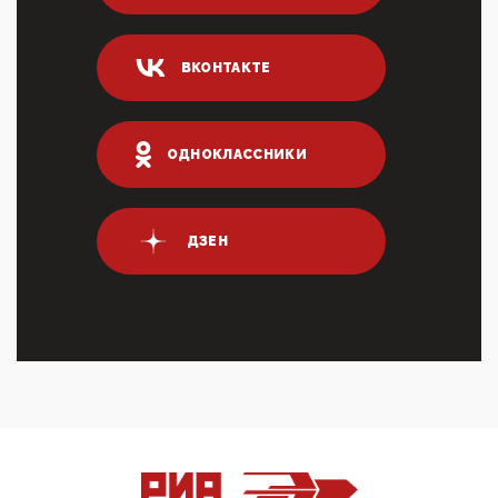
04:47, 10 Апреля 2026
ИНН для переводов по СБП это первый шаг из
логических двухЗаполнение ИНН при любых
ВКОНТАКТЕ
переводах по ...
03:35, 10 Апреля 2026
Суммарное вознаграждение менеджменту в 15
крупных банках по итогам 2025 года превысило 63
ОДНОКЛАССНИКИ
млрд руб. ...
03:01, 10 Апреля 2026
Террорист и убийца Буданов вальяжно сообщил,
что союзники просили Киев не наносить удары по
ДЗЕН
энергети...
01:54, 10 Апреля 2026
ПрезидентПутинвчера вечером обьявил
Пасхальное перемирие с 16 часов субботы до конца
дня Воскресен...
01:09, 10 Апреля 2026
Цифроконцлагерь работает только на
входМошенники активно пользуются аккаунтами на
Госуслугах уме...
12:01, 10 Апреля 2026