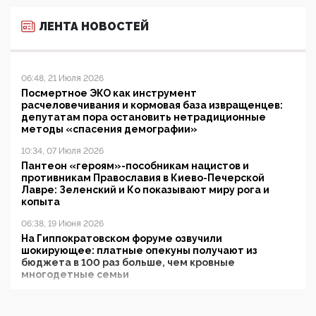
ЛЕНТА НОВОСТЕЙ
06:48, 21 Июля 2026
Посмертное ЭКО как инструмент
расчеловечивания и кормовая база извращенцев:
депутатам пора остановить нетрадиционные
методы «спасения демографии»
10:34, 07 Июля 2026
Пантеон «героям»-пособникам нацистов и
противникам Православия в Киево-Печерской
Лавре: Зеленский и Ко показывают миру рога и
копыта
06:38, 19 Июня 2026
На Гиппократовском форуме озвучили
шокирующее: платные опекуны получают из
бюджета в 100 раз больше, чем кровные
многодетные семьи
05:00, 13 Июня 2026
Разбор учебника Обществознания под редакцией