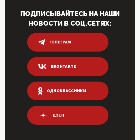
Ачто, так можно было?Стоило России хоть капельку
показать зубы, отправивроссийский фрегат
ПОДПИСЫВАЙТЕСЬ НА НАШИ
Адмир...
НОВОСТИ В СОЦ.СЕТЯХ:
05:52, 10 Апреля 2026
Тем временем, в Германии г-н Мерц заявил, что
80% сирийцев в ФРГ должны вернуться на родину.
Он это ...
ТЕЛЕГРАМ
04:47, 10 Апреля 2026
ИНН для переводов по СБП это первый шаг из
логических двухЗаполнение ИНН при любых
ВКОНТАКТЕ
переводах по ...
03:35, 10 Апреля 2026
Суммарное вознаграждение менеджменту в 15
крупных банках по итогам 2025 года превысило 63
ОДНОКЛАССНИКИ
млрд руб. ...
03:01, 10 Апреля 2026
Террорист и убийца Буданов вальяжно сообщил,
что союзники просили Киев не наносить удары по
ДЗЕН
энергети...
01:54, 10 Апреля 2026
ПрезидентПутинвчера вечером обьявил