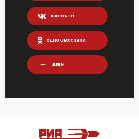
ИНН для переводов по СБП это первый шаг из
логических двухЗаполнение ИНН при любых
ВКОНТАКТЕ
переводах по ...
03:35, 10 Апреля 2026
Суммарное вознаграждение менеджменту в 15
крупных банках по итогам 2025 года превысило 63
ОДНОКЛАССНИКИ
млрд руб. ...
03:01, 10 Апреля 2026
Террорист и убийца Буданов вальяжно сообщил,
что союзники просили Киев не наносить удары по
ДЗЕН
энергети...
01:54, 10 Апреля 2026
ПрезидентПутинвчера вечером обьявил
Пасхальное перемирие с 16 часов субботы до конца
дня Воскресен...
01:09, 10 Апреля 2026
Цифроконцлагерь работает только на
входМошенники активно пользуются аккаунтами на
Госуслугах уме...
12:01, 10 Апреля 2026