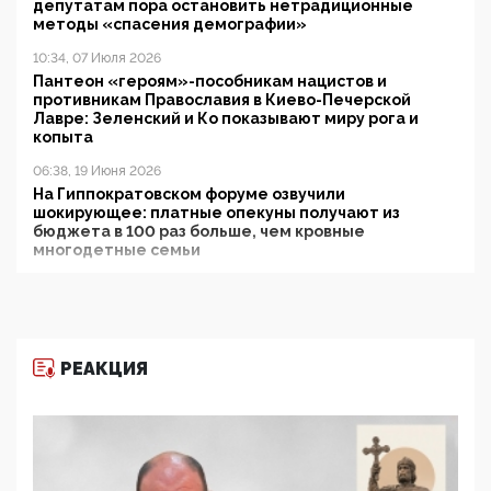
депутатам пора остановить нетрадиционные
методы «спасения демографии»
10:34, 07 Июля 2026
Пантеон «героям»-пособникам нацистов и
противникам Православия в Киево-Печерской
Лавре: Зеленский и Ко показывают миру рога и
копыта
06:38, 19 Июня 2026
На Гиппократовском форуме озвучили
шокирующее: платные опекуны получают из
бюджета в 100 раз больше, чем кровные
многодетные семьи
05:00, 13 Июня 2026
Разбор учебника Обществознания под редакцией
Медведева: суверенитет, традиционные ценности
и немного двоемыслия
РЕАКЦИЯ
11:53, 09 Июня 2026
Прокуратура наконец увидела экстремистскую
деятельность ИИТО ЮНЕСКО в России, но
цифроглобалисты продолжают определять
повестку в образовании