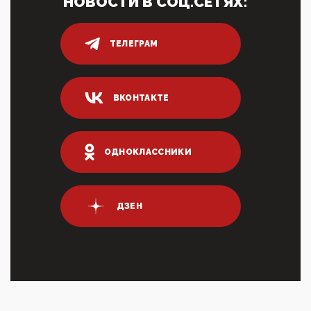
НОВОСТИ В СОЦ.СЕТЯХ:
05:52, 10 Апреля 2026
Тем временем, в Германии г-н Мерц заявил, что
80% сирийцев в ФРГ должны вернуться на родину.
Он это ...
ТЕЛЕГРАМ
04:47, 10 Апреля 2026
ИНН для переводов по СБП это первый шаг из
логических двухЗаполнение ИНН при любых
ВКОНТАКТЕ
переводах по ...
03:35, 10 Апреля 2026
Суммарное вознаграждение менеджменту в 15
крупных банках по итогам 2025 года превысило 63
ОДНОКЛАССНИКИ
млрд руб. ...
03:01, 10 Апреля 2026
Террорист и убийца Буданов вальяжно сообщил,
что союзники просили Киев не наносить удары по
ДЗЕН
энергети...
01:54, 10 Апреля 2026
ПрезидентПутинвчера вечером обьявил
Пасхальное перемирие с 16 часов субботы до конца
дня Воскресен...
01:09, 10 Апреля 2026