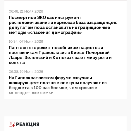
06:48, 21 Июля 2026
Посмертное ЭКО как инструмент
расчеловечивания и кормовая база извращенцев:
депутатам пора остановить нетрадиционные
методы «спасения демографии»
10:34, 07 Июля 2026
Пантеон «героям»-пособникам нацистов и
противникам Православия в Киево-Печерской
Лавре: Зеленский и Ко показывают миру рога и
копыта
06:38, 19 Июня 2026
На Гиппократовском форуме озвучили
шокирующее: платные опекуны получают из
бюджета в 100 раз больше, чем кровные
многодетные семьи
05:00, 13 Июня 2026
Разбор учебника Обществознания под редакцией
Медведева: суверенитет, традиционные ценности
и немного двоемыслия
РЕАКЦИЯ
11:53, 09 Июня 2026