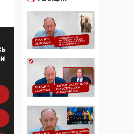
больше, чем кровные
многодетные семьи
05:00, 13 Июня 2026
Разбор учебника
Обществознания под
редакцией Медведева:
СЬ
суверенитет,
традиционные
ТИ
ценности и немного
двоемыслия
11:53, 09 Июня 2026
Прокуратура наконец
увидела
экстремистскую
деятельность ИИТО
ЮНЕСКО в России, но
цифроглобалисты
продолжают