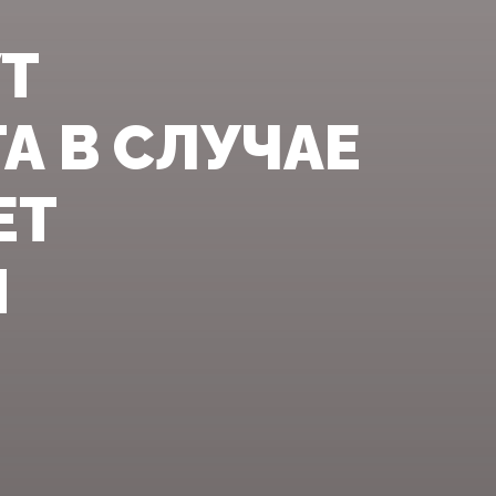
УТ
А В СЛУЧАЕ
ЕТ
И