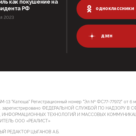
ль как покушение на
зидента РФ
ОДНОКЛАССНИКИ
я 2023
ДЗЕН
М-13 "Катюша" Регистрационный номер "Эл № ФС77-77972" от 6 
г. зарегистрировано ФЕДЕРАЛЬНОЙ СЛУЖБОЙ ПО НАДЗОРУ В С
И, ИНФОРМАЦИОННЫХ ТЕХНОЛОГИЙ И МАССОВЫХ КОММУНИКА
ИТЕЛЬ ООО «РЕАЛИСТ»
ЫЙ РЕДАКТОР ЦЫГАНОВ А.Б.