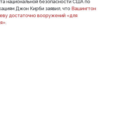
та национальной безопасности США по
кациям Джон Кирби заявил, что
Вашингтон
еву достаточно вооружений «для
ия»
.