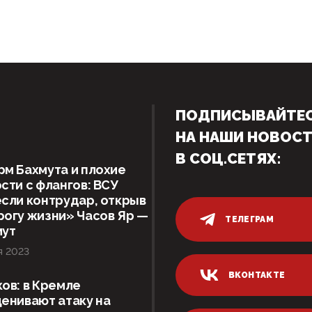
ПОДПИСЫВАЙТЕ
НА НАШИ НОВОС
В СОЦ.СЕТЯХ:
м Бахмута и плохие
сти с флангов: ВСУ
сли контрудар, открыв
огу жизни» Часов Яр —
ТЕЛЕГРАМ
мут
я 2023
ВКОНТАКТЕ
ов: в Кремле
енивают атаку на