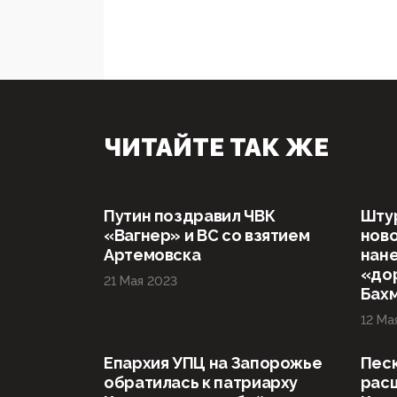
ЧИТАЙТЕ ТАК ЖЕ
Путин поздравил ЧВК
Штур
«Вагнер» и ВС со взятием
ново
Артемовска
нане
«дор
21 Мая 2023
Бах
12 Ма
Епархия УПЦ на Запорожье
Песк
обратилась к патриарху
расц