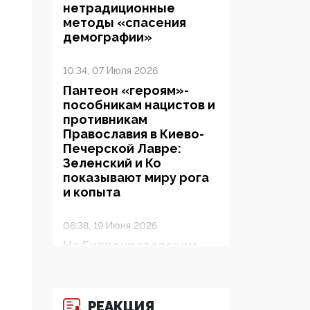
нетрадиционные
методы «спасения
демографии»
10:34, 07 Июля 2026
Пантеон «героям»-
пособникам нацистов и
противникам
Православия в Киево-
Печерской Лавре:
Зеленский и Ко
показывают миру рога
и копыта
06:38, 19 Июня 2026
На Гиппократовском
форуме озвучили
шокирующее: платные
опекуны получают из
бюджета в 100 раз
РЕАКЦИЯ