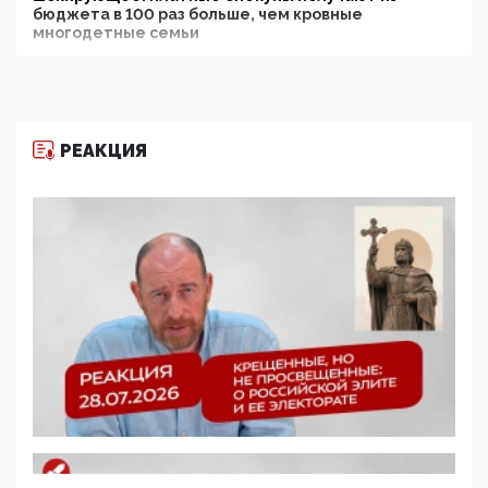
бюджета в 100 раз больше, чем кровные
многодетные семьи
05:00, 13 Июня 2026
Разбор учебника Обществознания под редакцией
Медведева: суверенитет, традиционные ценности
и немного двоемыслия
РЕАКЦИЯ
11:53, 09 Июня 2026
Прокуратура наконец увидела экстремистскую
деятельность ИИТО ЮНЕСКО в России, но
цифроглобалисты продолжают определять
повестку в образовании
09:43, 01 Июня 2026
5G за счет здоровья граждан: Минцифры намерено
отобрать у регионов и муниципалитетов право
защищать жилые дома и социальные объекты от
ЭМИ
05:58, 26 Мая 2026
Роскомнадзор освободили от борца с
деструктивным и опасным контентом
07:39, 25 Мая 2026
Манифест против семьи и традиционных