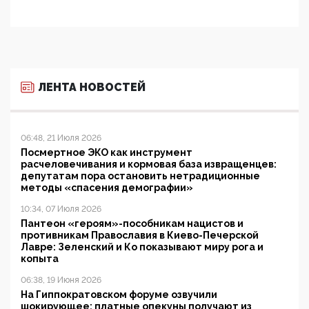
ЛЕНТА НОВОСТЕЙ
06:48, 21 Июля 2026
Посмертное ЭКО как инструмент
расчеловечивания и кормовая база извращенцев:
депутатам пора остановить нетрадиционные
методы «спасения демографии»
10:34, 07 Июля 2026
Пантеон «героям»-пособникам нацистов и
противникам Православия в Киево-Печерской
Лавре: Зеленский и Ко показывают миру рога и
копыта
06:38, 19 Июня 2026
На Гиппократовском форуме озвучили
шокирующее: платные опекуны получают из