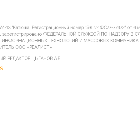
М-13 "Катюша" Регистрационный номер "Эл № ФС77-77972" от 6 
г. зарегистрировано ФЕДЕРАЛЬНОЙ СЛУЖБОЙ ПО НАДЗОРУ В С
И, ИНФОРМАЦИОННЫХ ТЕХНОЛОГИЙ И МАССОВЫХ КОММУНИКА
ИТЕЛЬ ООО «РЕАЛИСТ»
ЫЙ РЕДАКТОР ЦЫГАНОВ А.Б.
S