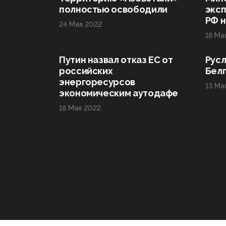
полностью освободили
эксп
РФ н
24 Мая 2022
18 Ма
Путин назвал отказ ЕС от
Русл
российских
Бел
энергоресурсов
13 Ма
экономическим аутодафе
18 Мая 2022