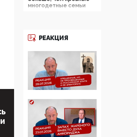
многодетные семьи
05:00, 13 Июня 2026
Разбор учебника
Обществознания под
РЕАКЦИЯ
редакцией Медведева:
суверенитет,
традиционные
ценности и немного
двоемыслия
11:53, 09 Июня 2026
Прокуратура наконец
увидела
экстремистскую
деятельность ИИТО
СЬ
ЮНЕСКО в России, но
ТИ
цифроглобалисты
продолжают
определять повестку в