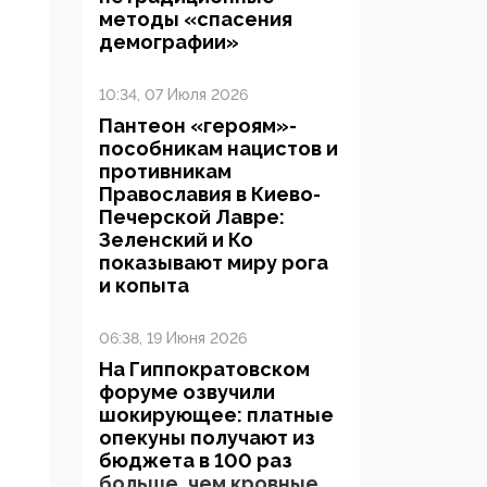
методы «спасения
демографии»
10:34, 07 Июля 2026
Пантеон «героям»-
пособникам нацистов и
противникам
Православия в Киево-
Печерской Лавре:
Зеленский и Ко
показывают миру рога
и копыта
06:38, 19 Июня 2026
На Гиппократовском
форуме озвучили
шокирующее: платные
опекуны получают из
бюджета в 100 раз
больше, чем кровные