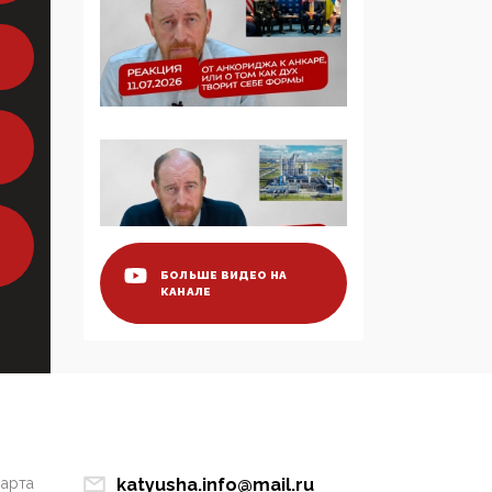
образовании
09:43, 01 Июня 2026
5G за счет здоровья
граждан: Минцифры
намерено отобрать у
регионов и
муниципалитетов право
защищать жилые дома
и социальные объекты
от ЭМИ
БОЛЬШЕ ВИДЕО НА
КАНАЛЕ
05:58, 26 Мая 2026
Роскомнадзор
освободили от борца с
деструктивным и
опасным контентом
07:39, 25 Мая 2026
марта
katyusha.info@mail.ru