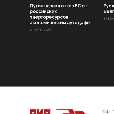
Путин назвал отказ ЕС от
Русл
российских
Бел
энергоресурсов
13 Ма
экономическим аутодафе
18 Мая 2022
СМИ "Б