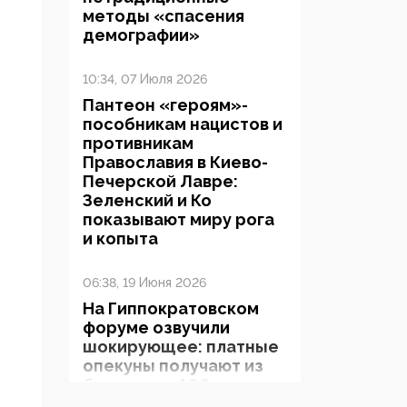
методы «спасения
демографии»
10:34, 07 Июля 2026
Пантеон «героям»-
пособникам нацистов и
противникам
Православия в Киево-
Печерской Лавре:
Зеленский и Ко
показывают миру рога
и копыта
06:38, 19 Июня 2026
На Гиппократовском
форуме озвучили
шокирующее: платные
опекуны получают из
бюджета в 100 раз
больше, чем кровные