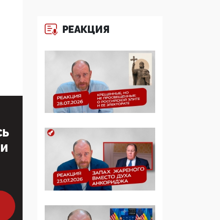
многодетные семьи
РЕАКЦИЯ
05:00, 13 Июня 2026
Разбор учебника
Обществознания под
редакцией Медведева:
суверенитет,
традиционные
ценности и немного
двоемыслия
СЬ
11:53, 09 Июня 2026
Прокуратура наконец
ТИ
увидела
экстремистскую
деятельность ИИТО
ЮНЕСКО в России, но
цифроглобалисты
продолжают
определять повестку в