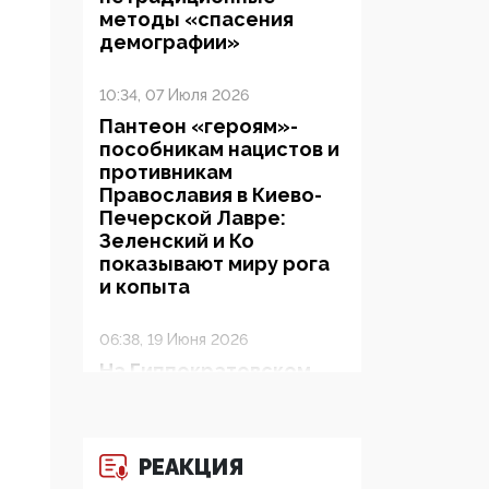
методы «спасения
демографии»
10:34, 07 Июля 2026
Пантеон «героям»-
пособникам нацистов и
противникам
Православия в Киево-
Печерской Лавре:
Зеленский и Ко
показывают миру рога
и копыта
06:38, 19 Июня 2026
На Гиппократовском
форуме озвучили
шокирующее: платные
опекуны получают из
бюджета в 100 раз
РЕАКЦИЯ
больше, чем кровные