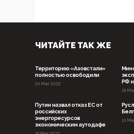
ЧИТАЙТЕ ТАК ЖЕ
Территорию «Азовстали»
Мин
полностью освободили
эксп
РФ н
24 Мая 2022
18 Ма
Путин назвал отказ ЕС от
Русл
российских
Бел
энергоресурсов
13 Ма
экономическим аутодафе
18 Мая 2022