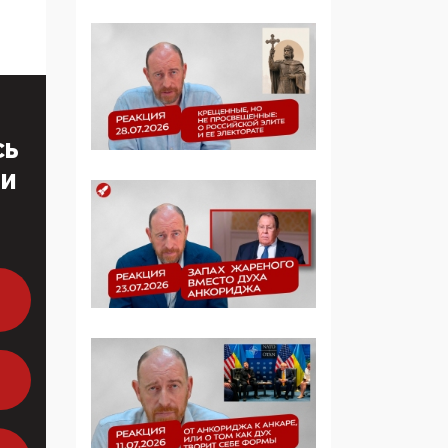
многодетные семьи
05:00, 13 Июня 2026
Разбор учебника
Обществознания под
редакцией Медведева:
СЬ
суверенитет,
традиционные
ТИ
ценности и немного
двоемыслия
11:53, 09 Июня 2026
Прокуратура наконец
увидела
экстремистскую
деятельность ИИТО
ЮНЕСКО в России, но
цифроглобалисты
продолжают
определять повестку в