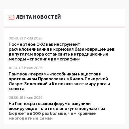
ЛЕНТА НОВОСТЕЙ
06:48, 21 Июля 2026
Посмертное ЭКО как инструмент
расчеловечивания и кормовая база извращенцев:
депутатам пора остановить нетрадиционные
методы «спасения демографии»
10:34, 07 Июля 2026
Пантеон «героям»-пособникам нацистов и
противникам Православия в Киево-Печерской
Лавре: Зеленский и Ко показывают миру рога и
копыта
06:38, 19 Июня 2026
На Гиппократовском форуме озвучили
шокирующее: платные опекуны получают из
бюджета в 100 раз больше, чем кровные
многодетные семьи
05:00, 13 Июня 2026