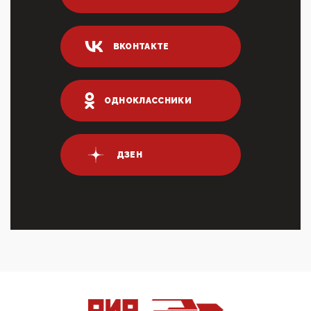
Он это ...
04:47, 10 Апреля 2026
ВКОНТАКТЕ
ИНН для переводов по СБП это первый шаг из
логических двухЗаполнение ИНН при любых
переводах по ...
03:35, 10 Апреля 2026
ОДНОКЛАССНИКИ
Суммарное вознаграждение менеджменту в 15
крупных банках по итогам 2025 года превысило 63
млрд руб. ...
03:01, 10 Апреля 2026
ДЗЕН
Террорист и убийца Буданов вальяжно сообщил,
что союзники просили Киев не наносить удары по
энергети...
01:54, 10 Апреля 2026
ПрезидентПутинвчера вечером обьявил
Пасхальное перемирие с 16 часов субботы до конца
дня Воскресен...
01:09, 10 Апреля 2026
Цифроконцлагерь работает только на
входМошенники активно пользуются аккаунтами на
Госуслугах уме...