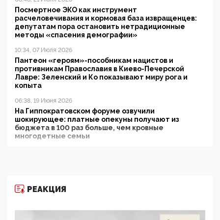
Посмертное ЭКО как инструмент
расчеловечивания и кормовая база извращенцев:
депутатам пора остановить нетрадиционные
методы «спасения демографии»
10:34, 07 Июля 2026
Пантеон «героям»-пособникам нацистов и
противникам Православия в Киево-Печерской
Лавре: Зеленский и Ко показывают миру рога и
копыта
06:38, 19 Июня 2026
На Гиппократовском форуме озвучили
шокирующее: платные опекуны получают из
бюджета в 100 раз больше, чем кровные
многодетные семьи
05:00, 13 Июня 2026
Разбор учебника Обществознания под редакцией
Медведева: суверенитет, традиционные ценности
и немного двоемыслия
РЕАКЦИЯ
11:53, 09 Июня 2026
Прокуратура наконец увидела экстремистскую
деятельность ИИТО ЮНЕСКО в России, но