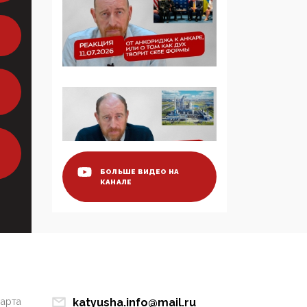
образовании
09:43, 01 Июня 2026
5G за счет здоровья
граждан: Минцифры
намерено отобрать у
регионов и
муниципалитетов право
защищать жилые дома
и социальные объекты
от ЭМИ
БОЛЬШЕ ВИДЕО НА
КАНАЛЕ
05:58, 26 Мая 2026
Роскомнадзор
освободили от борца с
деструктивным и
опасным контентом
07:39, 25 Мая 2026
марта
katyusha.info@mail.ru