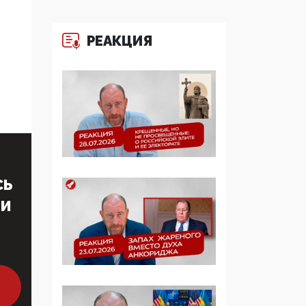
многодетные семьи
РЕАКЦИЯ
05:00, 13 Июня 2026
Разбор учебника
Обществознания под
редакцией Медведева:
суверенитет,
традиционные
ценности и немного
двоемыслия
СЬ
11:53, 09 Июня 2026
Прокуратура наконец
ТИ
увидела
экстремистскую
деятельность ИИТО
ЮНЕСКО в России, но
цифроглобалисты
продолжают
определять повестку в