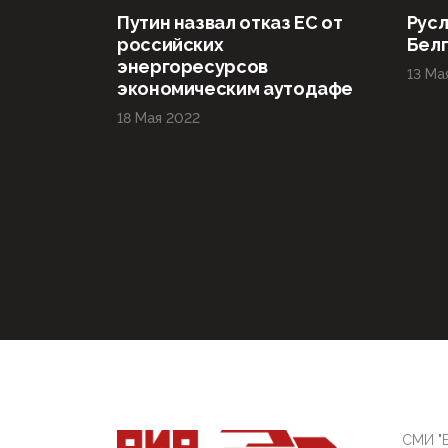
Путин назвал отказ ЕС от
Русл
российских
Бел
энергоресурсов
13 Ма
экономическим аутодафе
18 Мая 2022
СМИ "Б