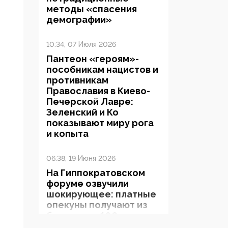
методы «спасения
демографии»
10:34, 07 Июля 2026
Пантеон «героям»-
пособникам нацистов и
противникам
Православия в Киево-
Печерской Лавре:
Зеленский и Ко
показывают миру рога
и копыта
06:38, 19 Июня 2026
На Гиппократовском
форуме озвучили
шокирующее: платные
опекуны получают из
бюджета в 100 раз
больше, чем кровные