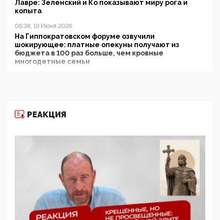
Лавре: Зеленский и Ко показывают миру рога и
копыта
06:38, 19 Июня 2026
На Гиппократовском форуме озвучили
шокирующее: платные опекуны получают из
бюджета в 100 раз больше, чем кровные
многодетные семьи
05:00, 13 Июня 2026
Разбор учебника Обществознания под редакцией
Медведева: суверенитет, традиционные ценности
и немного двоемыслия
РЕАКЦИЯ
11:53, 09 Июня 2026
Прокуратура наконец увидела экстремистскую
деятельность ИИТО ЮНЕСКО в России, но
цифроглобалисты продолжают определять
повестку в образовании
09:43, 01 Июня 2026
5G за счет здоровья граждан: Минцифры намерено
отобрать у регионов и муниципалитетов право
защищать жилые дома и социальные объекты от
ЭМИ