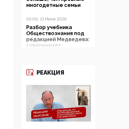
многодетные семьи
05:00, 13 Июня 2026
Разбор учебника
Обществознания под
редакцией Медведева:
суверенитет,
традиционные
ценности и немного
двоемыслия
РЕАКЦИЯ
11:53, 09 Июня 2026
Прокуратура наконец
увидела
экстремистскую
деятельность ИИТО
ЮНЕСКО в России, но
цифроглобалисты
продолжают
определять повестку в