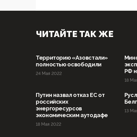
ЧИТАЙТЕ ТАК ЖЕ
Территорию «Азовстали»
Мин
полностью освободили
эксп
РФ н
24 Мая 2022
18 Ма
Путин назвал отказ ЕС от
Русл
российских
Бел
энергоресурсов
13 Ма
экономическим аутодафе
18 Мая 2022