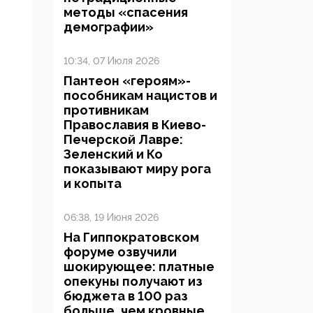
методы «спасения
демографии»
10:34, 07 Июля 2026
Пантеон «героям»-
пособникам нацистов и
противникам
Православия в Киево-
Печерской Лавре:
Зеленский и Ко
показывают миру рога
и копыта
06:38, 19 Июня 2026
На Гиппократовском
форуме озвучили
шокирующее: платные
опекуны получают из
бюджета в 100 раз
больше, чем кровные