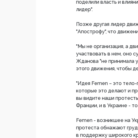
поделили власть и влияние,
лидер".
Позже другая лидер движ
"Апострофу", что движе
"Мы не организация, а д
участвовать в нем, оно су
Жданова "не принимала у
этого движения, чтобы де
"Идея Femen – это тело-
которые это делают и п
вы видите наши протесты 
Франции, и в Украине - т
Femen - возникшее на Ук
протеста обнажают грудь
в поддержку широкого кр