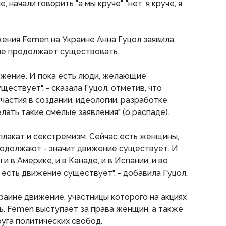
 начали говорить "а мы круче", "нет, я круче, я
ения Femen на Украине Анна Гуцол заявила
ние продолжает существовать.
вижение. И пока есть люди, желающие
ществует", - сказала Гуцол, отметив, что
частия в создании, идеологии, разработке
лать такие смелые заявления" (о распаде).
плакат и секстремизм. Сейчас есть женщины,
родолжают - значит движение существует. И
и в Америке, и в Канаде, и в Испании, и во
о есть движение существует", - добавила Гуцол.
раине движение, участницы которого на акциях
. Femen выступает за права женщин, а также
уга политических свобод.