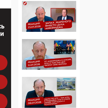
образовании
09:43, 01 Июня 2026
5G за счет здоровья
СЬ
граждан: Минцифры
намерено отобрать у
ТИ
регионов и
муниципалитетов право
защищать жилые дома
и социальные объекты
от ЭМИ
05:58, 26 Мая 2026
Роскомнадзор
освободили от борца с
деструктивным и
опасным контентом
07:39, 25 Мая 2026