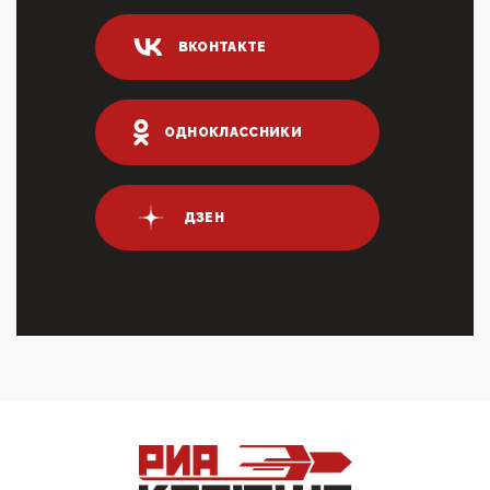
04:47, 10 Апреля 2026
ВКОНТАКТЕ
ИНН для переводов по СБП это первый шаг из
логических двухЗаполнение ИНН при любых
переводах по ...
03:35, 10 Апреля 2026
ОДНОКЛАССНИКИ
Суммарное вознаграждение менеджменту в 15
крупных банках по итогам 2025 года превысило 63
млрд руб. ...
03:01, 10 Апреля 2026
ДЗЕН
Террорист и убийца Буданов вальяжно сообщил,
что союзники просили Киев не наносить удары по
энергети...
01:54, 10 Апреля 2026
ПрезидентПутинвчера вечером обьявил
Пасхальное перемирие с 16 часов субботы до конца
дня Воскресен...
01:09, 10 Апреля 2026
Цифроконцлагерь работает только на
входМошенники активно пользуются аккаунтами на
Госуслугах уме...