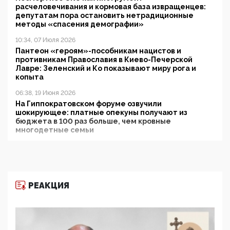
расчеловечивания и кормовая база извращенцев:
депутатам пора остановить нетрадиционные
методы «спасения демографии»
10:34, 07 Июля 2026
Пантеон «героям»-пособникам нацистов и
противникам Православия в Киево-Печерской
Лавре: Зеленский и Ко показывают миру рога и
копыта
06:38, 19 Июня 2026
На Гиппократовском форуме озвучили
шокирующее: платные опекуны получают из
бюджета в 100 раз больше, чем кровные
многодетные семьи
05:00, 13 Июня 2026
Разбор учебника Обществознания под редакцией
Медведева: суверенитет, традиционные ценности
и немного двоемыслия
РЕАКЦИЯ
11:53, 09 Июня 2026
Прокуратура наконец увидела экстремистскую
деятельность ИИТО ЮНЕСКО в России, но
цифроглобалисты продолжают определять
повестку в образовании