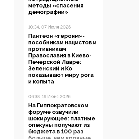
методы «спасения
демографии»
10:34, 07 Июля 2026
Пантеон «героям»-
пособникам нацистов и
противникам
Православия в Киево-
Печерской Лавре:
Зеленский и Ко
показывают миру рога
и копыта
06:38, 19 Июня 2026
На Гиппократовском
форуме озвучили
шокирующее: платные
опекуны получают из
бюджета в 100 раз
больше, чем кровные