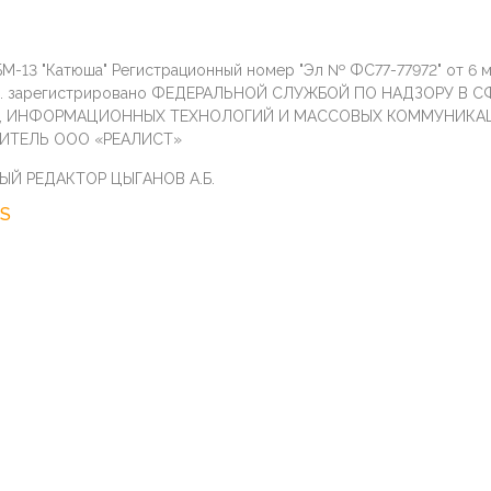
М-13 "Катюша" Регистрационный номер "Эл № ФС77-77972" от 6 
г. зарегистрировано ФЕДЕРАЛЬНОЙ СЛУЖБОЙ ПО НАДЗОРУ В С
И, ИНФОРМАЦИОННЫХ ТЕХНОЛОГИЙ И МАССОВЫХ КОММУНИКА
ИТЕЛЬ ООО «РЕАЛИСТ»
ЫЙ РЕДАКТОР ЦЫГАНОВ А.Б.
S