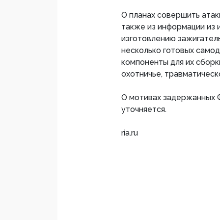
О планах совершить атак
также из информации из и
изготовлению зажигатель
несколько готовых само
компоненты для их сборк
охотничье, травматическ
О мотивах задержанных Ф
уточняется.
ria.ru