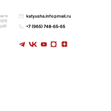
Манифест против
семьи и традиционных
ценностей: «Новые
марта
katyusha.info@mail.ru
люди» поднимают
ФЕРЕ
электорат феминисток
+7 (965) 748-65-65
ЦИЙ
на битву с
мужчинами-«бабуинам
и»
05:08, 15 Мая 2026
Эзотерика,
инфоцыганство и
лженаука под ширмой
защиты традиционных
ценностей: кто и с чем
выступал на форуме
«Россия 809. Традиции
будущего»
09:40, 06 Мая 2026