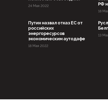
РФ н
24 Мая 2022
18 Ма
Путин назвал отказ ЕС от
Русл
российских
Бел
энергоресурсов
13 Ма
экономическим аутодафе
18 Мая 2022