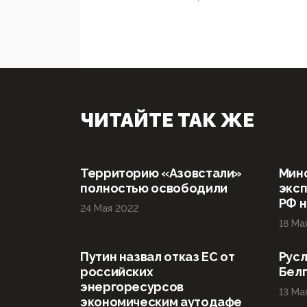
ЧИТАЙТЕ ТАК ЖЕ
Территорию «Азовстали»
Мин
полностью освободили
эксп
РФ н
24 Мая 2022
18 Ма
Путин назвал отказ ЕС от
Русл
российских
Бел
энергоресурсов
13 Ма
экономическим аутодафе