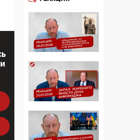
многодетные семьи
05:00, 13 Июня 2026
Разбор учебника
Обществознания под
редакцией Медведева:
суверенитет,
СЬ
традиционные
ценности и немного
ТИ
двоемыслия
11:53, 09 Июня 2026
Прокуратура наконец
увидела
экстремистскую
деятельность ИИТО
ЮНЕСКО в России, но
цифроглобалисты
продолжают
определять повестку в