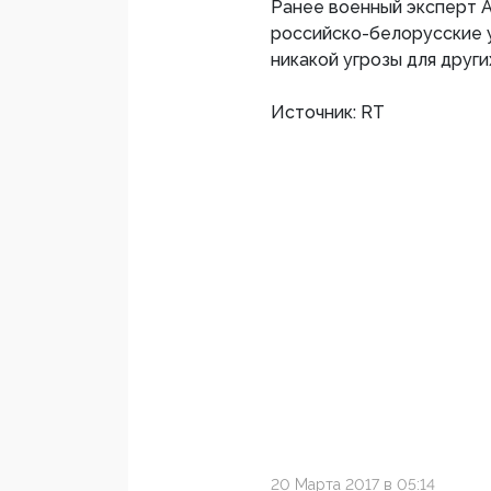
Ранее военный эксперт А
российско-белорусские у
никакой угрозы для други
Источник: RT
20 Марта 2017 в 05:14