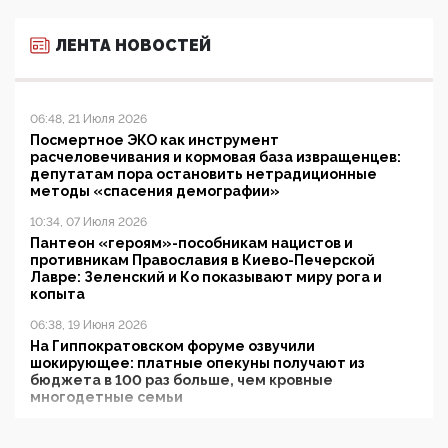
ЛЕНТА НОВОСТЕЙ
06:48, 21 Июля 2026
Посмертное ЭКО как инструмент
расчеловечивания и кормовая база извращенцев:
депутатам пора остановить нетрадиционные
методы «спасения демографии»
10:34, 07 Июля 2026
Пантеон «героям»-пособникам нацистов и
противникам Православия в Киево-Печерской
Лавре: Зеленский и Ко показывают миру рога и
копыта
06:38, 19 Июня 2026
На Гиппократовском форуме озвучили
шокирующее: платные опекуны получают из
бюджета в 100 раз больше, чем кровные
многодетные семьи
05:00, 13 Июня 2026