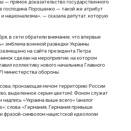
ны — прямое доказательство государственного
ие господина Порошенко — такой же атрибут
и национализма», — сказала депутат, которую
бря, в сети обратили внимание, что впервые
ь» эмблема военной разведки Украины.
размещено на сайте президента Петра
нимок сделан на мероприятии, на котором
тавил коллективу нового начальника Главного
Р) министерства обороны.
сова, пронзающая мечом территорию России
тво, выделенное серым цветом). Фоном служат
и надпись «Украина выше всего» (аналог
в»; слова «Германия, Германия превыше
ли фразой-символом нацистской идеологии