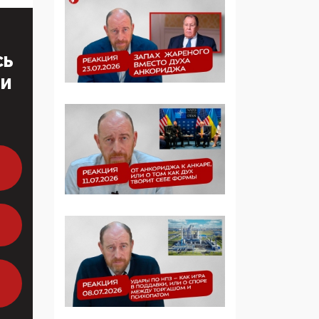
образовании
09:43, 01 Июня 2026
СЬ
5G за счет здоровья
ТИ
граждан: Минцифры
намерено отобрать у
регионов и
муниципалитетов право
защищать жилые дома
и социальные объекты
от ЭМИ
05:58, 26 Мая 2026
Роскомнадзор
освободили от борца с
деструктивным и
опасным контентом
07:39, 25 Мая 2026