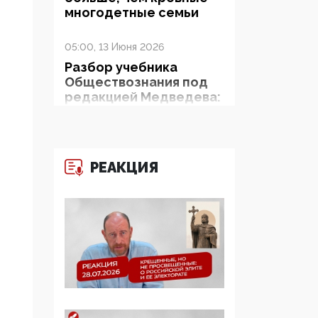
многодетные семьи
05:00, 13 Июня 2026
Разбор учебника
Обществознания под
редакцией Медведева:
суверенитет,
традиционные
ценности и немного
двоемыслия
РЕАКЦИЯ
11:53, 09 Июня 2026
Прокуратура наконец
увидела
экстремистскую
деятельность ИИТО
ЮНЕСКО в России, но
цифроглобалисты
продолжают
определять повестку в