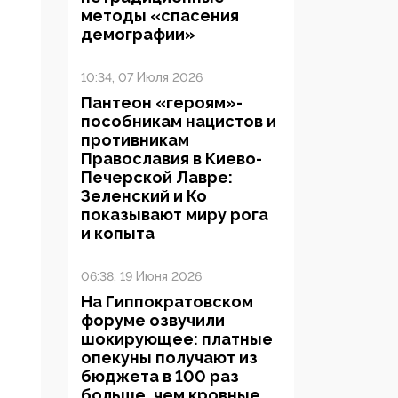
методы «спасения
демографии»
10:34, 07 Июля 2026
Пантеон «героям»-
пособникам нацистов и
противникам
Православия в Киево-
Печерской Лавре:
Зеленский и Ко
показывают миру рога
и копыта
06:38, 19 Июня 2026
На Гиппократовском
форуме озвучили
шокирующее: платные
опекуны получают из
бюджета в 100 раз
больше, чем кровные