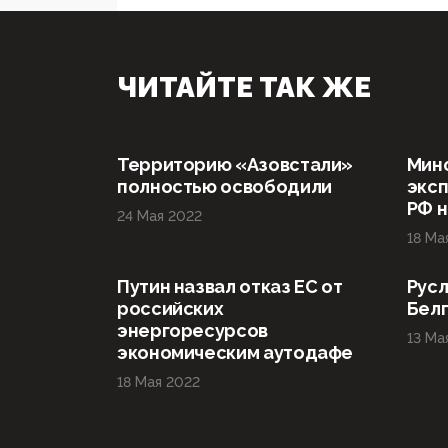
ЧИТАЙТЕ ТАК ЖЕ
Территорию «Азовстали»
Мин
полностью освободили
эксп
РФ н
24 Мая 2022
18 Ма
Путин назвал отказ ЕС от
Русл
российских
Бел
энергоресурсов
13 Ма
экономическим аутодафе
18 Мая 2022