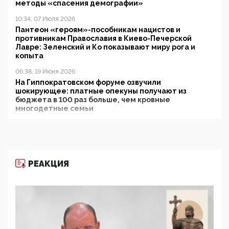
методы «спасения демографии»
10:34, 07 Июля 2026
Пантеон «героям»-пособникам нацистов и
противникам Православия в Киево-Печерской
Лавре: Зеленский и Ко показывают миру рога и
копыта
06:38, 19 Июня 2026
На Гиппократовском форуме озвучили
шокирующее: платные опекуны получают из
бюджета в 100 раз больше, чем кровные
многодетные семьи
05:00, 13 Июня 2026
Разбор учебника Обществознания под редакцией
Медведева: суверенитет, традиционные ценности
и немного двоемыслия
РЕАКЦИЯ
11:53, 09 Июня 2026
Прокуратура наконец увидела экстремистскую
деятельность ИИТО ЮНЕСКО в России, но
цифроглобалисты продолжают определять
повестку в образовании
09:43, 01 Июня 2026