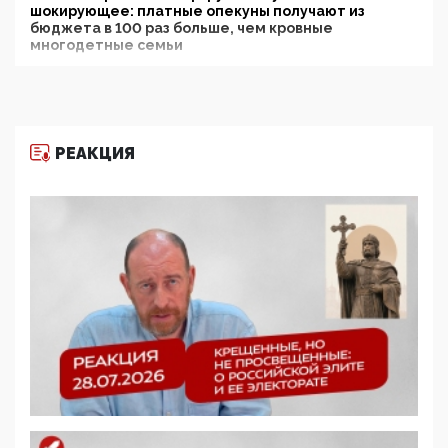
шокирующее: платные опекуны получают из
бюджета в 100 раз больше, чем кровные
многодетные семьи
05:00, 13 Июня 2026
Разбор учебника Обществознания под редакцией
Медведева: суверенитет, традиционные ценности
и немного двоемыслия
РЕАКЦИЯ
11:53, 09 Июня 2026
Прокуратура наконец увидела экстремистскую
деятельность ИИТО ЮНЕСКО в России, но
цифроглобалисты продолжают определять
повестку в образовании
09:43, 01 Июня 2026
5G за счет здоровья граждан: Минцифры намерено
отобрать у регионов и муниципалитетов право
защищать жилые дома и социальные объекты от
ЭМИ
05:58, 26 Мая 2026
Роскомнадзор освободили от борца с
деструктивным и опасным контентом
07:39, 25 Мая 2026