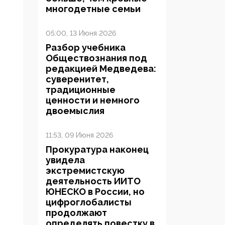
многодетные семьи
05:00, 13 Июня 2026
Разбор учебника
Обществознания под
редакцией Медведева:
суверенитет,
традиционные
ценности и немного
двоемыслия
11:53, 09 Июня 2026
Прокуратура наконец
увидела
экстремистскую
деятельность ИИТО
ЮНЕСКО в России, но
цифроглобалисты
продолжают
определять повестку в