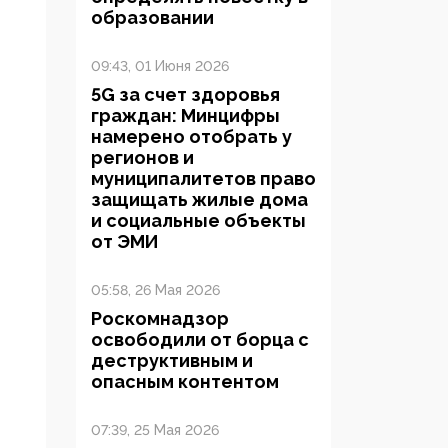
образовании
09:43, 01 Июня 2026
5G за счет здоровья
граждан: Минцифры
намерено отобрать у
регионов и
муниципалитетов право
защищать жилые дома
и социальные объекты
от ЭМИ
05:58, 26 Мая 2026
Роскомнадзор
освободили от борца с
деструктивным и
опасным контентом
07:39, 25 Мая 2026