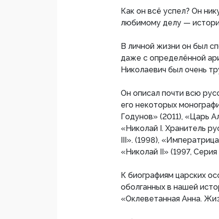
Как он всё успел? Он ник
любимому делу — истори
В личной жизни он был с
даже с определённой ар
Николаевич был очень т
Он описал почти всю рус
его некоторых монографи
Годунов» (2011), «Царь А
«Николай I. Хранитель р
III». (1998), «Императри
«Николай II» (1997, Сери
К биографиям царских ос
оболганных в нашей исто
«Оклеветанная Анна. Жиз