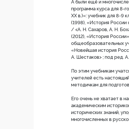
А были ещё и многочисле
программа курса для 8-го
XX в.)»: учебник для 8-9 к
(1998), «История России
/ <А. Н. Сахаров, А. Н. Бо
(2012), «История России»
общеобразовательных учре
«Новейшая история России»
А. Шестаков> ; под ред. А.
По этим учебникам учатся
учителей есть настоящий 
методичкам для подготов
Его очень не хватает в 
академическим историком
исторических знаний, уп
многочисленных в русско