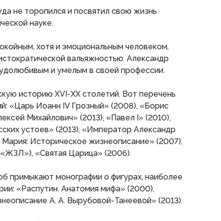
уда не торопился и посвятил свою жизнь
ческой науке.
покойным, хотя и эмоциональным человеком,
истократической вальяжностью. Александр
рудолюбивым и умелым в своей профессии.
скую историю XVI-XX столетий. Вот перечень
й: «Царь Иоанн IV Грозный» (2008), «Борис
лексей Михайлович» (2013), «Павел I» (2010),
усских устоев» (2013), «Император Александр
ца Мария: Историческое жизнеописание» (2007),
я «ЖЗЛ»), «Святая Царица» (2006).
об примыкают монографии о фигурах, наиболее
рии: «Распутин. Анатомия мифа» (2000),
неописание А. А. Вырубовой-Танеевой» (2013).