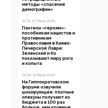
методы «спасения
демографии»
10:34, 07 Июля 2026
Пантеон «героям»-
пособникам нацистов и
противникам
Православия в Киево-
Печерской Лавре:
Зеленский и Ко
показывают миру рога
и копыта
06:38, 19 Июня 2026
На Гиппократовском
форуме озвучили
шокирующее: платные
опекуны получают из
бюджета в 100 раз
больше, чем кровные