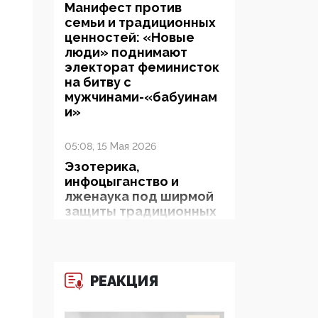
Манифест против
семьи и традиционных
ценностей: «Новые
люди» поднимают
электорат феминисток
на битву с
мужчинами-«бабуинам
и»
05:08, 15 Мая 2026
Эзотерика,
инфоцыганство и
лженаука под ширмой
защиты традиционных
ценностей: кто и с чем
выступал на форуме
«Россия 809. Традиции
будущего»
РЕАКЦИЯ
09:40, 06 Мая 2026