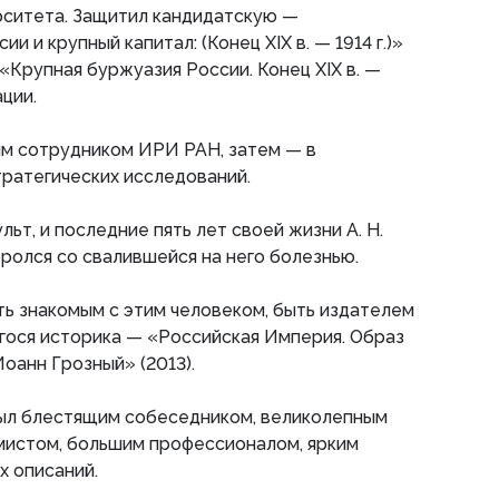
рситета. Защитил кандидатскую —
и и крупный капитал: (Конец XIX в. — 1914 г.)»
«Крупная буржуазия России. Конец XIX в. —
ации.
м сотрудником ИРИ РАН, затем — в
ратегических исследований.
льт, и последние пять лет своей жизни А. Н.
олся со свалившейся на него болезнью.
ь знакомым с этим человеком, быть издателем
гося историка — «Российская Империя. Образ
Иоанн Грозный» (2013).
ыл блестящим собеседником, великолепным
мистом, большим профессионалом, ярким
х описаний.