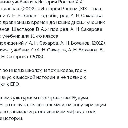
нные учебники: «История России XIX:
 класса». (2002), «История России (XIX — нач.
л. / А. Н. Боханов; Под общ. ред. А. Н. Сахарова
 с древнейших времён до наших дней»: учебник
ханов, Шестаков В. А.> ; под ред. А. Н. Сахарова
: учебник для 10-го класса
ждений / А. Н. Сахаров, А. Н. Боханов. (2012),
 : учебник / <А. Н. Сахаров, А. Н. Боханов, В.
 Н. Сахарова. (2013).
 во многих школах. В тех школах, где у
вкус к высокой истории, а не только к
ки к ЕГЭ.
нашем культурном пространстве. Будучи
, он не чурался ни полемики, ни популяризации
орно занимался развеиванием мифов, столь
й истории.