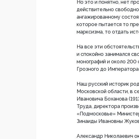
Но это и понятно, нет пр
действительно свободно
ангажированному состоят
которое пытается то пре
марксизма, то отдать ис
На все эти обстоятельст
и спокойно занимался св
монографий и около 200 
Грозного до Императора
Наш русский историк род
Московской области, в 
Ивановича Боханова (191
Труда, директора произ
«Подмосковье» Министер
Зинаиды Ивановны Жуков
Александр Николаевич о