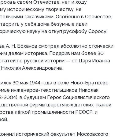
орока в своём Отечестве, нет и ходу
му историческому творчеству, не
ельными заказчиками. Особенно в Отечестве,
творить у себя дома безумные идеи
торическую науку на откуп русофобу Соросу.
ва А. Н. Боханов смотрел абсолютно стоически
оим делом историка. Подарив нам более 30
статей по русской истории — от Царя Иоанна
 Николая Александровича.
ился 30 мая 1944 года в селе Ново-Братцево
семье инженеров-текстильщиков Николая
3-2004), в будущем Героя Социалистического
водственной фирмы шерстяных детских тканей
ства лёгкой промышленности РСФСР, и
ой.
кончил исторический факультет Московского