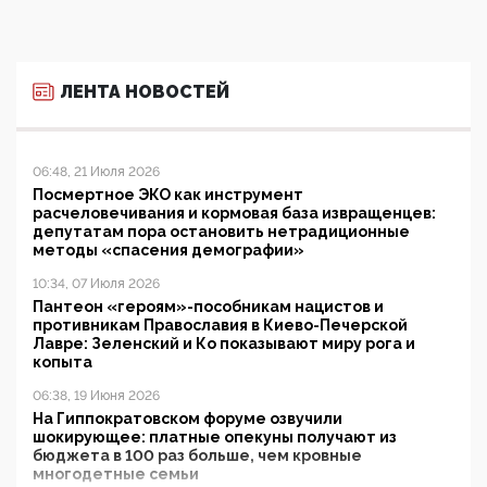
ЛЕНТА НОВОСТЕЙ
06:48, 21 Июля 2026
Посмертное ЭКО как инструмент
расчеловечивания и кормовая база извращенцев:
депутатам пора остановить нетрадиционные
методы «спасения демографии»
10:34, 07 Июля 2026
Пантеон «героям»-пособникам нацистов и
противникам Православия в Киево-Печерской
Лавре: Зеленский и Ко показывают миру рога и
копыта
06:38, 19 Июня 2026
На Гиппократовском форуме озвучили
шокирующее: платные опекуны получают из
бюджета в 100 раз больше, чем кровные
многодетные семьи