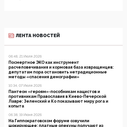
ЛЕНТА НОВОСТЕЙ
06:48, 21 Июля 2026
Посмертное ЭКО как инструмент
расчеловечивания и кормовая база извращенцев:
депутатам пора остановить нетрадиционные
методы «спасения демографии»
10:34, 07 Июля 2026
Пантеон «героям»-пособникам нацистов и
противникам Православия в Киево-Печерской
Лавре: Зеленский и Ко показывают миру рога и
копыта
06:38, 19 Июня 2026
На Гиппократовском форуме озвучили
шокирующее: платные опекуны получают из