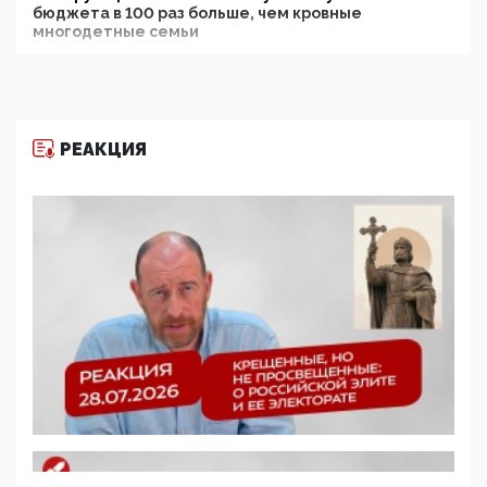
бюджета в 100 раз больше, чем кровные
многодетные семьи
05:00, 13 Июня 2026
Разбор учебника Обществознания под редакцией
Медведева: суверенитет, традиционные ценности
и немного двоемыслия
РЕАКЦИЯ
11:53, 09 Июня 2026
Прокуратура наконец увидела экстремистскую
деятельность ИИТО ЮНЕСКО в России, но
цифроглобалисты продолжают определять
повестку в образовании
09:43, 01 Июня 2026
5G за счет здоровья граждан: Минцифры намерено
отобрать у регионов и муниципалитетов право
защищать жилые дома и социальные объекты от
ЭМИ
05:58, 26 Мая 2026
Роскомнадзор освободили от борца с
деструктивным и опасным контентом
07:39, 25 Мая 2026
Манифест против семьи и традиционных