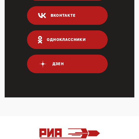
04:47, 10 Апреля 2026
ВКОНТАКТЕ
ИНН для переводов по СБП это первый шаг из
логических двухЗаполнение ИНН при любых
переводах по ...
03:35, 10 Апреля 2026
ОДНОКЛАССНИКИ
Суммарное вознаграждение менеджменту в 15
крупных банках по итогам 2025 года превысило 63
млрд руб. ...
03:01, 10 Апреля 2026
ДЗЕН
Террорист и убийца Буданов вальяжно сообщил,
что союзники просили Киев не наносить удары по
энергети...
01:54, 10 Апреля 2026
ПрезидентПутинвчера вечером обьявил
Пасхальное перемирие с 16 часов субботы до конца
дня Воскресен...
01:09, 10 Апреля 2026
Цифроконцлагерь работает только на
входМошенники активно пользуются аккаунтами на
Госуслугах уме...