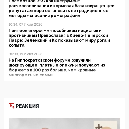
Посмертное ЭКО как инструмент
расчеловечивания и кормовая база извращенцев:
депутатам пора остановить нетрадиционные
методы «спасения демографии»
10:34, 07 Июля 2026
Пантеон «героям»-пособникам нацистов и
противникам Православия в Киево-Печерской
Лавре: Зеленский и Ко показывают миру рога и
копыта
06:38, 19 Июня 2026
На Гиппократовском форуме озвучили
шокирующее: платные опекуны получают из
бюджета в 100 раз больше, чем кровные
многодетные семьи
05:00, 13 Июня 2026
Разбор учебника Обществознания под редакцией
Медведева: суверенитет, традиционные ценности
и немного двоемыслия
РЕАКЦИЯ
11:53, 09 Июня 2026
Прокуратура наконец увидела экстремистскую
деятельность ИИТО ЮНЕСКО в России, но
цифроглобалисты продолжают определять