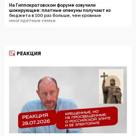
На Гиппократовском форуме озвучили
шокирующее: платные опекуны получают из
бюджета в 100 раз больше, чем кровные
многодетные семьи
05:00, 13 Июня 2026
Разбор учебника Обществознания под редакцией
Медведева: суверенитет, традиционные ценности
и немного двоемыслия
РЕАКЦИЯ
11:53, 09 Июня 2026
Прокуратура наконец увидела экстремистскую
деятельность ИИТО ЮНЕСКО в России, но
цифроглобалисты продолжают определять
повестку в образовании
09:43, 01 Июня 2026
5G за счет здоровья граждан: Минцифры намерено
отобрать у регионов и муниципалитетов право
защищать жилые дома и социальные объекты от
ЭМИ
05:58, 26 Мая 2026
Роскомнадзор освободили от борца с
деструктивным и опасным контентом