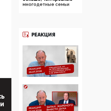
многодетные семьи
05:00, 13 Июня 2026
Разбор учебника
Обществознания под
редакцией Медведева:
РЕАКЦИЯ
суверенитет,
традиционные
ценности и немного
двоемыслия
11:53, 09 Июня 2026
Прокуратура наконец
увидела
экстремистскую
деятельность ИИТО
ЮНЕСКО в России, но
СЬ
цифроглобалисты
ТИ
продолжают
определять повестку в