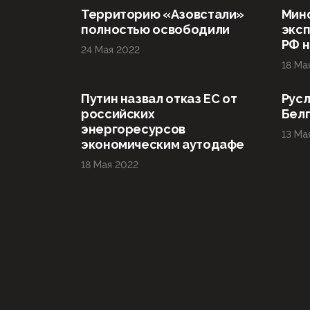
Территорию «Азовстали»
Мин
полностью освободили
эксп
РФ н
24 Мая 2022
18 Ма
Путин назвал отказ ЕС от
Русл
российских
Бел
энергоресурсов
13 Ма
экономическим аутодафе
18 Мая 2022