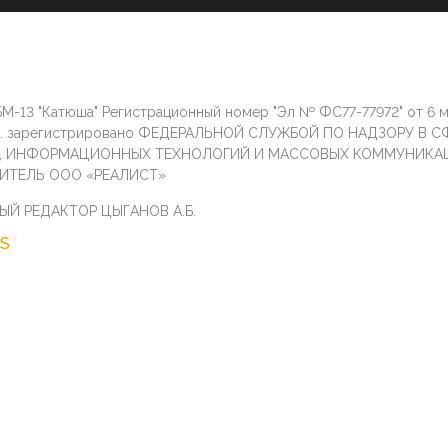
М-13 "Катюша" Регистрационный номер "Эл № ФС77-77972" от 6 
г. зарегистрировано ФЕДЕРАЛЬНОЙ СЛУЖБОЙ ПО НАДЗОРУ В С
И, ИНФОРМАЦИОННЫХ ТЕХНОЛОГИЙ И МАССОВЫХ КОММУНИКА
ИТЕЛЬ ООО «РЕАЛИСТ»
ЫЙ РЕДАКТОР ЦЫГАНОВ А.Б.
S