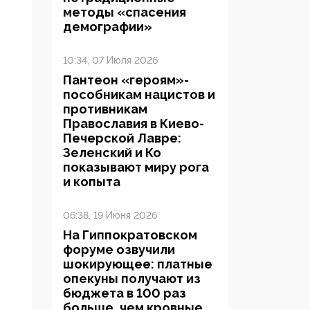
методы «спасения
демографии»
10:34, 07 Июля 2026
Пантеон «героям»-
пособникам нацистов и
противникам
Православия в Киево-
Печерской Лавре:
Зеленский и Ко
показывают миру рога
и копыта
06:38, 19 Июня 2026
На Гиппократовском
форуме озвучили
шокирующее: платные
опекуны получают из
бюджета в 100 раз
больше, чем кровные