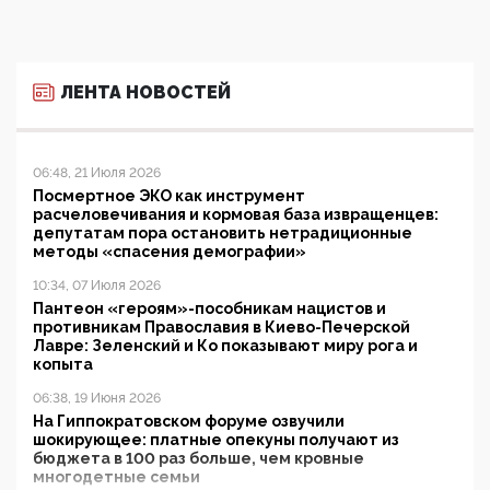
ЛЕНТА НОВОСТЕЙ
06:48, 21 Июля 2026
Посмертное ЭКО как инструмент
расчеловечивания и кормовая база извращенцев:
депутатам пора остановить нетрадиционные
методы «спасения демографии»
10:34, 07 Июля 2026
Пантеон «героям»-пособникам нацистов и
противникам Православия в Киево-Печерской
Лавре: Зеленский и Ко показывают миру рога и
копыта
06:38, 19 Июня 2026
На Гиппократовском форуме озвучили
шокирующее: платные опекуны получают из
бюджета в 100 раз больше, чем кровные
многодетные семьи