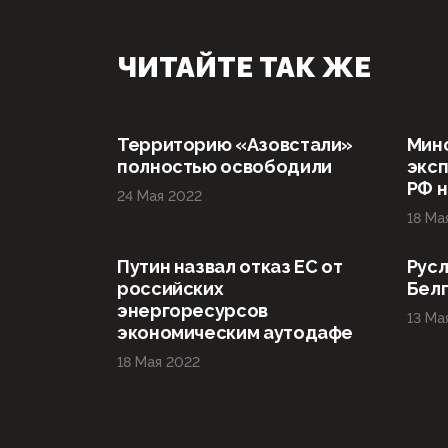
ЧИТАЙТЕ ТАК ЖЕ
Территорию «Азовстали»
Мин
полностью освободили
эксп
РФ н
24 Мая 2022
18 Ма
Путин назвал отказ ЕС от
Русл
российских
Бел
энергоресурсов
13 Ма
экономическим аутодафе
18 Мая 2022