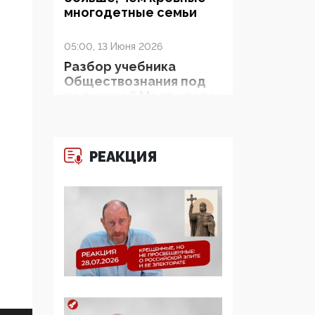
многодетные семьи
05:00, 13 Июня 2026
Разбор учебника
Обществознания под
редакцией Медведева:
суверенитет,
традиционные
ценности и немного
двоемыслия
РЕАКЦИЯ
11:53, 09 Июня 2026
Прокуратура наконец
увидела
экстремистскую
деятельность ИИТО
ЮНЕСКО в России, но
цифроглобалисты
продолжают
определять повестку в