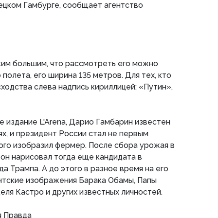
мецком Гамбурге, сообщает агентство
ким большим, что рассмотреть его можно
 полета, его ширина 135 метров. Для тех, кто
сходства слева надпись кириллицей: «Путин»,
е издание L'Arena, Дарио Гамбарин известен
ях, и президент России стал не первым
ого изобразил фермер. После сбора урожая в
 он нарисовал тогда еще кандидата в
 Трампа. А до этого в разное время на его
антские изображения Барака Обамы, Папы
еля Кастро и других известных личностей.
я Правда