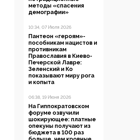
методы «спасения
демографии»
10:34, 07 Июля 2026
Пантеон «героям»-
пособникам нацистов и
противникам
Православия в Киево-
Печерской Лавре:
Зеленский и Ко
показывают миру рога
и копыта
06:38, 19 Июня 2026
На Гиппократовском
форуме озвучили
шокирующее: платные
опекуны получают из
бюджета в 100 раз
больше, чем кровные