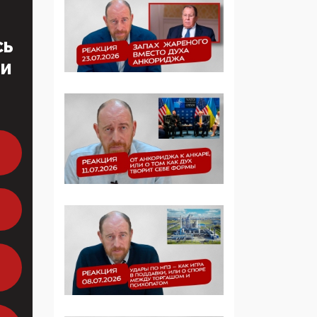
образовании
СЬ
09:43, 01 Июня 2026
5G за счет здоровья
ТИ
граждан: Минцифры
намерено отобрать у
регионов и
муниципалитетов право
защищать жилые дома
и социальные объекты
от ЭМИ
05:58, 26 Мая 2026
Роскомнадзор
освободили от борца с
деструктивным и
опасным контентом
07:39, 25 Мая 2026