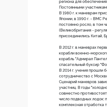
региона для обеспечения
Постоянными участникам
В 1980 г. к маневрам пр
Японии, в 1990 г. - ВМС 
постоянно росло, в том ч
(Великобритания - регуляр
присоединились Китай, Б
В 2012 г. в маневрах пер
корабли военно-морског
корабль "Адмирал Пантел
спасательный буксир "Фо
В 2014 г. учения прошли 
сотрудничество с Москво
Сценарий маневров зави
участниц. В годы "холодн
совместно противостоят
число подводных лодок: 
комплексная отработка т