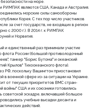
 безопасности на море.
и РИМПАК являются США, Канада и Австралия.
исоединились морские силы самообороны
Республики Корея. С тех пор число участников
исле за счет государств, не входящих в регион
но с 2000 г.). В 2014 г. к РИМПАК
руней и Норвегия.
вый и единственный раз принимали участие
о флота России (большой противолодочный
еев", танкер "Борис Бутома" и океанский
тий Крылов" Тихоокеанского флота).
без РФ, поскольку Вашингтон приостановил
й в военной сфере из-за ситуации на Украине.
сит от текущих приоритетов ВМС стран-
ой войны" США и их союзники готовились
ь советской эскадре, включавшей большое
проводились учебные высадки десанта и
актических действий.