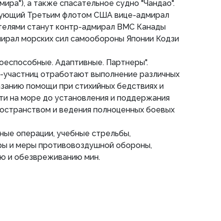
 мира"), а также спасательное судно "Чандао".
дующий Третьим флотом США вице-адмирал
ителями станут контр-адмирал ВМС Канады
мирал морских сил самообороны Японии Кодзи
оеспособные. Адаптивные. Партнеры".
н-участниц отработают выполнение различных
казанию помощи при стихийных бедствиях и
ти на море до установления и поддержания
ространством и ведения полноценных боевых
ные операции, учебные стрельбы,
ы и меры противовоздушной обороны,
ю и обезвреживанию мин.