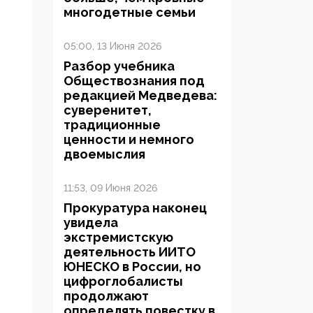
многодетные семьи
05:00, 13 Июня 2026
Разбор учебника
Обществознания под
редакцией Медведева:
суверенитет,
традиционные
ценности и немного
двоемыслия
11:53, 09 Июня 2026
Прокуратура наконец
увидела
экстремистскую
деятельность ИИТО
ЮНЕСКО в России, но
цифроглобалисты
продолжают
определять повестку в