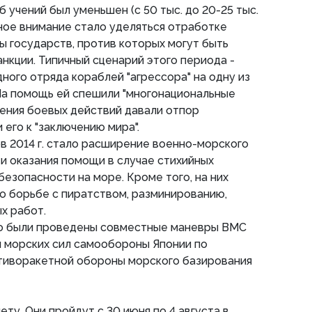
б учений был уменьшен (с 50 тыс. до 20-25 тыс.
ное внимание стало уделяться отработке
 государств, против которых могут быть
нкции. Типичный сценарий этого периода -
ного отряда кораблей "агрессора" на одну из
На помощь ей спешили "многонациональные
дения боевых действий давали отпор
 его к "заключению мира".
 2014 г. стало расширение военно-морского
и оказания помощи в случае стихийных
безопасности на море. Кроме того, на них
о борьбе с пиратством, разминированию,
х работ.
но были проведены совместные маневры ВМС
и морских сил самообороны Японии по
тиворакетной обороны морского базирования
счету. Они пройдут с 30 июня по 4 августа в