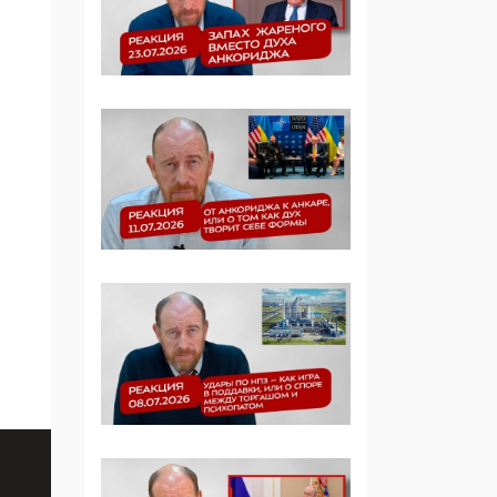
Симулякр патриотизма
и благолепия:
профилактика негатива
среди молодежи снова
отдана на откуп
«движперам»
03:35, 25 Апреля 2026
120 лет
парламентаризма: как
институт
народовластия
превратился в «чего
изволите» для
Правительства и АП
06:29, 15 Апреля 2026
Социальный фонд
России – пионер
жесткого внедрения