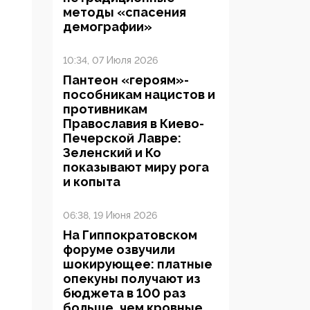
методы «спасения
демографии»
10:34, 07 Июля 2026
Пантеон «героям»-
пособникам нацистов и
противникам
Православия в Киево-
Печерской Лавре:
Зеленский и Ко
показывают миру рога
и копыта
06:38, 19 Июня 2026
На Гиппократовском
форуме озвучили
шокирующее: платные
опекуны получают из
бюджета в 100 раз
больше, чем кровные