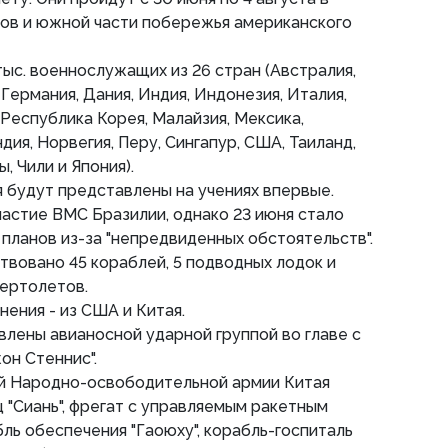
вов и южной части побережья американского
тыс. военнослужащих из 26 стран (Австралия,
Германия, Дания, Индия, Индонезия, Италия,
 Республика Корея, Малайзия, Мексика,
ия, Норвегия, Перу, Сингапур, США, Таиланд,
, Чили и Япония).
я будут представлены на учениях впервые.
астие ВМС Бразилии, однако 23 июня стало
 планов из-за "непредвиденных обстоятельств".
твовано 45 кораблей, 5 подводных лодок и
вертолетов.
ения - из США и Китая.
лены авианосной ударной группой во главе с
он Стеннис".
ей Народно-освободительной армии Китая
 "Сиань", фрегат с управляемым ракетным
бль обеспечения "Гаоюху", корабль-госпиталь