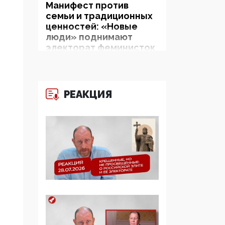
Манифест против
семьи и традиционных
ценностей: «Новые
люди» поднимают
электорат феминисток
на битву с
мужчинами-«бабуинам
и»
РЕАКЦИЯ
05:08, 15 Мая 2026
Эзотерика,
инфоцыганство и
лженаука под ширмой
защиты традиционных
ценностей: кто и с чем
выступал на форуме
«Россия 809. Традиции
будущего»
09:40, 06 Мая 2026