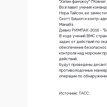
"Хэпин фанчжоу" ("Ковчег
Возглавит учения коман
Нора Тайсон, ее замест
Скотт Бишоп и контр-ад
Манабэ.
Девиз РИМПАК-2016 - "Б
В ходе учений ВМС стра
задач: от действий по о
обеспечения безопаснос
контроля над морским п
действий.
Будут проведены десант
противолодочные маневр
операции по обнаружени
Источник: ТАСС: