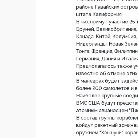
районе Гавайских остро
штата Калифорния.
В них примут участие 25 
Бруней, Великобритания, 
Канада, Китай, Колумбия,
Нидерланды, Новая Зеланд
Тонга, Франция, Филиппины
Германия, Дания и Итали
Предполагалось также уч
известно об отмене этих
В маневрах будет задейс
более 200 самолетов и 
Наиболее крупные соедин
ВМС США будут представ
атомным авианосцем "Дж
В состав группы корабл
войдут ракетный эсминец
оружием "Хэншунь", кора