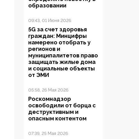
образовании
09:43, 01 Июня 2026
5G за счет здоровья
граждан: Минцифры
намерено отобрать у
регионов и
муниципалитетов право
защищать жилые дома
и социальные объекты
от ЭМИ
05:58, 26 Мая 2026
Роскомнадзор
освободили от борца с
деструктивным и
опасным контентом
07:39, 25 Мая 2026