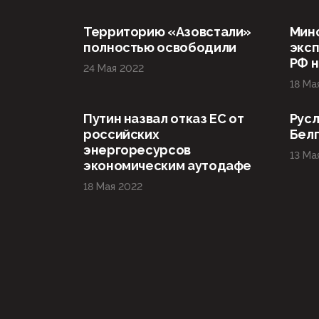
Территорию «Азовстали»
Мин
полностью освободили
эксп
РФ н
24 Мая 2022
18 Ма
Путин назвал отказ ЕС от
Русл
российских
Бел
энергоресурсов
13 Ма
экономическим аутодафе
18 Мая 2022