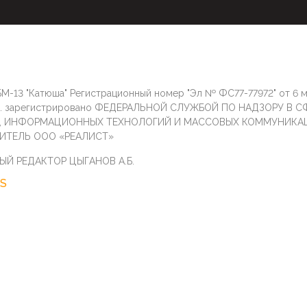
М-13 "Катюша" Регистрационный номер "Эл № ФС77-77972" от 6 
г. зарегистрировано ФЕДЕРАЛЬНОЙ СЛУЖБОЙ ПО НАДЗОРУ В С
И, ИНФОРМАЦИОННЫХ ТЕХНОЛОГИЙ И МАССОВЫХ КОММУНИКА
ИТЕЛЬ ООО «РЕАЛИСТ»
ЫЙ РЕДАКТОР ЦЫГАНОВ А.Б.
S