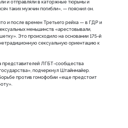
ли и отправляли в каторжные тюрьмы и
ысяч таких мужчин погибли», — пояснил он.
что и после времен Третьего рейха — в ГДР и
ексуальных меньшинств «арестовывали,
шетку». Это происходило на основании 175-й
 нетрадиционную сексуальную ориентацию к
ва представителей ЛГБТ-сообщества
государства», подчеркнул Штайнмайер.
в борьбе против гомофобии «еще предстоит
оту».