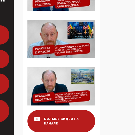
образовании
09:43, 01 Июня 2026
5G за счет здоровья
граждан: Минцифры
намерено отобрать у
регионов и
муниципалитетов право
защищать жилые дома
и социальные объекты
от ЭМИ
05:58, 26 Мая 2026
Роскомнадзор
освободили от борца с
деструктивным и
опасным контентом
БОЛЬШЕ ВИДЕО НА
КАНАЛЕ
07:39, 25 Мая 2026