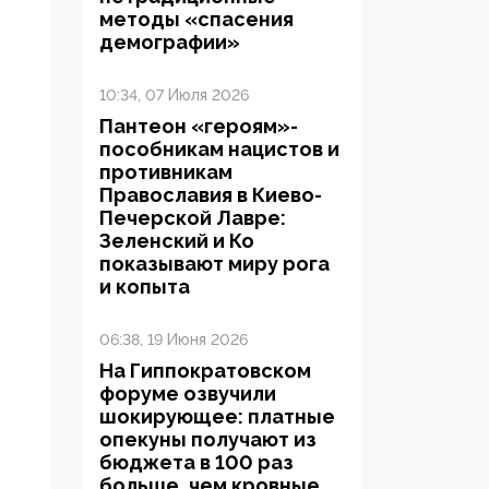
методы «спасения
демографии»
10:34, 07 Июля 2026
Пантеон «героям»-
пособникам нацистов и
противникам
Православия в Киево-
Печерской Лавре:
Зеленский и Ко
показывают миру рога
и копыта
06:38, 19 Июня 2026
На Гиппократовском
форуме озвучили
шокирующее: платные
опекуны получают из
бюджета в 100 раз
больше, чем кровные