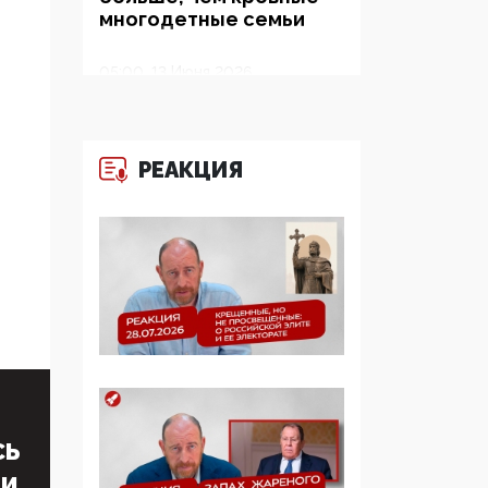
многодетные семьи
05:00, 13 Июня 2026
Разбор учебника
Обществознания под
редакцией Медведева:
РЕАКЦИЯ
суверенитет,
традиционные
ценности и немного
двоемыслия
11:53, 09 Июня 2026
Прокуратура наконец
увидела
экстремистскую
деятельность ИИТО
ЮНЕСКО в России, но
цифроглобалисты
СЬ
продолжают
ТИ
определять повестку в