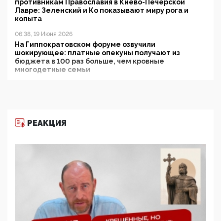
противникам Православия в Киево-Печерской
Лавре: Зеленский и Ко показывают миру рога и
копыта
06:38, 19 Июня 2026
На Гиппократовском форуме озвучили
шокирующее: платные опекуны получают из
бюджета в 100 раз больше, чем кровные
многодетные семьи
05:00, 13 Июня 2026
Разбор учебника Обществознания под редакцией
Медведева: суверенитет, традиционные ценности
и немного двоемыслия
РЕАКЦИЯ
11:53, 09 Июня 2026
Прокуратура наконец увидела экстремистскую
деятельность ИИТО ЮНЕСКО в России, но
цифроглобалисты продолжают определять
повестку в образовании
09:43, 01 Июня 2026
5G за счет здоровья граждан: Минцифры намерено
отобрать у регионов и муниципалитетов право
защищать жилые дома и социальные объекты от
ЭМИ