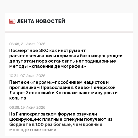
ЛЕНТА НОВОСТЕЙ
06:48, 21 Июля 2026
Посмертное ЭКО как инструмент
расчеловечивания и кормовая база извращенцев:
депутатам пора остановить нетрадиционные
методы «спасения демографии»
10:34, 07 Июля 2026
Пантеон «героям»-пособникам нацистов и
противникам Православия в Киево-Печерской
Лавре: Зеленский и Ко показывают миру рога и
копыта
06:38, 19 Июня 2026
На Гиппократовском форуме озвучили
шокирующее: платные опекуны получают из
бюджета в 100 раз больше, чем кровные
многодетные семьи