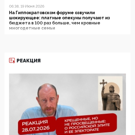
06:38, 19 Июня 2026
На Гиппократовском форуме озвучили
шокирующее: платные опекуны получают из
бюджета в 100 раз больше, чем кровные
многодетные семьи
05:00, 13 Июня 2026
Разбор учебника Обществознания под редакцией
Медведева: суверенитет, традиционные ценности
и немного двоемыслия
РЕАКЦИЯ
11:53, 09 Июня 2026
Прокуратура наконец увидела экстремистскую
деятельность ИИТО ЮНЕСКО в России, но
цифроглобалисты продолжают определять
повестку в образовании
09:43, 01 Июня 2026
5G за счет здоровья граждан: Минцифры намерено
отобрать у регионов и муниципалитетов право
защищать жилые дома и социальные объекты от
ЭМИ
05:58, 26 Мая 2026
Роскомнадзор освободили от борца с