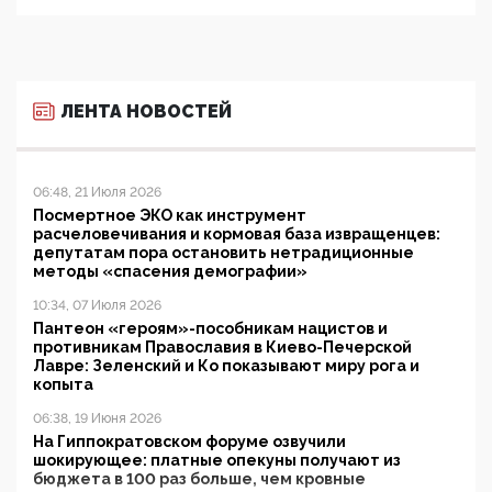
ЛЕНТА НОВОСТЕЙ
06:48, 21 Июля 2026
Посмертное ЭКО как инструмент
расчеловечивания и кормовая база извращенцев:
депутатам пора остановить нетрадиционные
методы «спасения демографии»
10:34, 07 Июля 2026
Пантеон «героям»-пособникам нацистов и
противникам Православия в Киево-Печерской
Лавре: Зеленский и Ко показывают миру рога и
копыта
06:38, 19 Июня 2026
На Гиппократовском форуме озвучили
шокирующее: платные опекуны получают из
бюджета в 100 раз больше, чем кровные