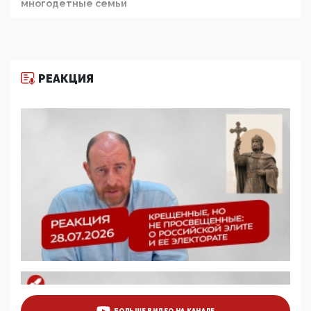
многодетные семьи
05:00, 13 Июня 2026
Разбор учебника Обществознания под редакцией
Медведева: суверенитет, традиционные ценности
и немного двоемыслия
РЕАКЦИЯ
11:53, 09 Июня 2026
Прокуратура наконец увидела экстремистскую
деятельность ИИТО ЮНЕСКО в России, но
цифроглобалисты продолжают определять
повестку в образовании
09:43, 01 Июня 2026
5G за счет здоровья граждан: Минцифры намерено
отобрать у регионов и муниципалитетов право
защищать жилые дома и социальные объекты от
ЭМИ
05:58, 26 Мая 2026
Роскомнадзор освободили от борца с
деструктивным и опасным контентом
07:39, 25 Мая 2026
Манифест против семьи и традиционных
ценностей: «Новые люди» поднимают электорат
БОЛЬШЕ ВИДЕО НА КАНАЛЕ