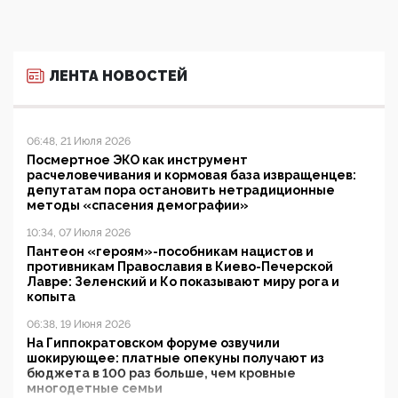
ЛЕНТА НОВОСТЕЙ
06:48, 21 Июля 2026
Посмертное ЭКО как инструмент
расчеловечивания и кормовая база извращенцев:
депутатам пора остановить нетрадиционные
методы «спасения демографии»
10:34, 07 Июля 2026
Пантеон «героям»-пособникам нацистов и
противникам Православия в Киево-Печерской
Лавре: Зеленский и Ко показывают миру рога и
копыта
06:38, 19 Июня 2026
На Гиппократовском форуме озвучили
шокирующее: платные опекуны получают из
бюджета в 100 раз больше, чем кровные
многодетные семьи