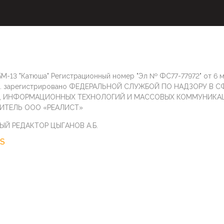
М-13 "Катюша" Регистрационный номер "Эл № ФС77-77972" от 6 
г. зарегистрировано ФЕДЕРАЛЬНОЙ СЛУЖБОЙ ПО НАДЗОРУ В С
И, ИНФОРМАЦИОННЫХ ТЕХНОЛОГИЙ И МАССОВЫХ КОММУНИКА
ИТЕЛЬ ООО «РЕАЛИСТ»
ЫЙ РЕДАКТОР ЦЫГАНОВ А.Б.
S