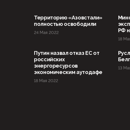
Территорию «Азовстали»
Мин
полностью освободили
эксп
РФ н
24 Мая 2022
18 Ма
Путин назвал отказ ЕС от
Русл
российских
Бел
энергоресурсов
13 Ма
экономическим аутодафе
18 Мая 2022