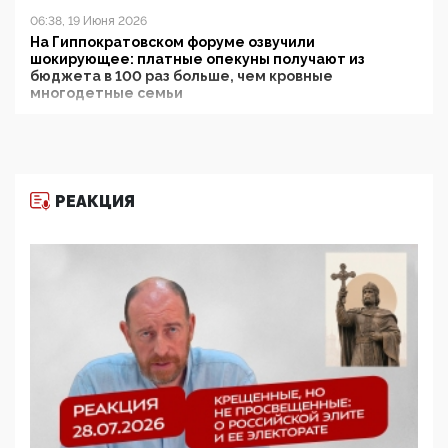
06:38, 19 Июня 2026
На Гиппократовском форуме озвучили
шокирующее: платные опекуны получают из
бюджета в 100 раз больше, чем кровные
многодетные семьи
05:00, 13 Июня 2026
Разбор учебника Обществознания под редакцией
Медведева: суверенитет, традиционные ценности
и немного двоемыслия
РЕАКЦИЯ
11:53, 09 Июня 2026
Прокуратура наконец увидела экстремистскую
деятельность ИИТО ЮНЕСКО в России, но
цифроглобалисты продолжают определять
повестку в образовании
09:43, 01 Июня 2026
5G за счет здоровья граждан: Минцифры намерено
отобрать у регионов и муниципалитетов право
защищать жилые дома и социальные объекты от
ЭМИ
05:58, 26 Мая 2026
Роскомнадзор освободили от борца с