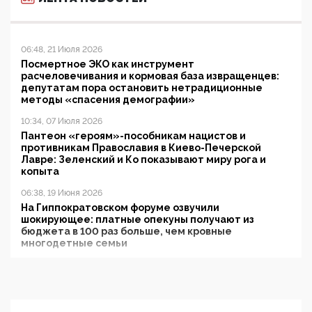
06:48, 21 Июля 2026
Посмертное ЭКО как инструмент
расчеловечивания и кормовая база извращенцев:
депутатам пора остановить нетрадиционные
методы «спасения демографии»
10:34, 07 Июля 2026
Пантеон «героям»-пособникам нацистов и
противникам Православия в Киево-Печерской
Лавре: Зеленский и Ко показывают миру рога и
копыта
06:38, 19 Июня 2026
На Гиппократовском форуме озвучили
шокирующее: платные опекуны получают из
бюджета в 100 раз больше, чем кровные
многодетные семьи
05:00, 13 Июня 2026
Разбор учебника Обществознания под редакцией
Медведева: суверенитет, традиционные ценности
и немного двоемыслия