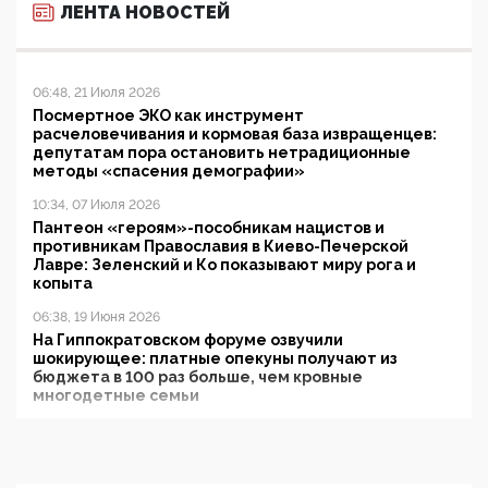
ЛЕНТА НОВОСТЕЙ
06:48, 21 Июля 2026
Посмертное ЭКО как инструмент
расчеловечивания и кормовая база извращенцев:
депутатам пора остановить нетрадиционные
методы «спасения демографии»
10:34, 07 Июля 2026
Пантеон «героям»-пособникам нацистов и
противникам Православия в Киево-Печерской
Лавре: Зеленский и Ко показывают миру рога и
копыта
06:38, 19 Июня 2026
На Гиппократовском форуме озвучили
шокирующее: платные опекуны получают из
бюджета в 100 раз больше, чем кровные
многодетные семьи
05:00, 13 Июня 2026
Разбор учебника Обществознания под редакцией
Медведева: суверенитет, традиционные ценности